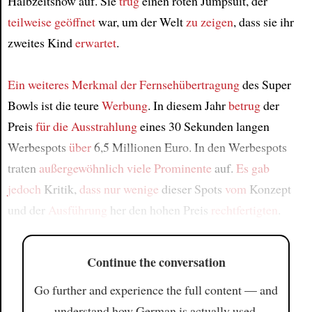
Halbzeitshow auf. Sie
trug
einen roten Jumpsuit, der
teilweise geöffnet
war, um der Welt
zu zeigen
, dass sie ihr
zweites Kind
erwartet
.
Ein weiteres Merkmal
der Fernsehübertragung
des Super
Bowls ist die teure
Werbung
. In diesem Jahr
betrug
der
Preis
für die Ausstrahlung
eines 30 Sekunden langen
Werbespots
über
6,5 Millionen Euro. In den Werbespots
traten
außergewöhnlich viele Prominente
auf.
Es gab
jedoch
Kritik,
dass nur wenige
dieser Spots
vom
Konzept
und der
Ausführung
her den hohen Preis
rechtfertigten
.
Continue the conversation
Go further and experience the full content — and
understand how German is actually used.