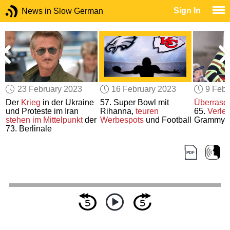
Sign In
News in Slow German
23 February 2023
16 February 2023
9 Febr
Der
Krieg
in der Ukraine
57. Super Bowl mit
Überrasc
und Proteste im Iran
Rihanna,
teuren
65.
Verle
stehen im Mittelpunkt
der
Werbespots
und Football
Grammys
73. Berlinale