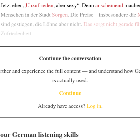
Jetzt eher „
Unzufrieden
, aber sexy“. Denn
anscheinend
machen
Menschen in der Stadt
Sorgen
. Die Preise – insbesondere die
sind gestiegen, die Löhne aber nicht.
Das sorgt nicht gerade fü
Zufriedenheit.
Continue the conversation
rther and experience the full content — and understand how 
is actually used.
Continue
Already have access?
Log in
.
our German listening skills