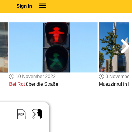
Sign In
SIGN IN
SUBSCRIBE
EDUCATIONAL LICENSES
GIFT CARDS
OTHER LANGUAGES
ABOUT US
ALEXA
10 November 2022
3 November
ADJUST COLORS
Bei Rot
über die Straße
Muezzinruf in K