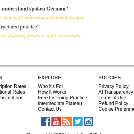
understand spoken German
o
?
 you can't understand spoken German
ructured practice?
an listening practice with transcripts
S
EXPLORE
POLICIES
iption Rates
Who It's For
Privacy Policy
ional Rates
How It Works
AI Transparency
ubscriptions
Free Listening Practice
Terms of Use
Intermediate Plateau
Refund Policy
Contact Us
Cookie Preferen