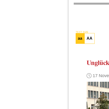
TEXT SIZE
aa
AA
Unglück
17 Nov