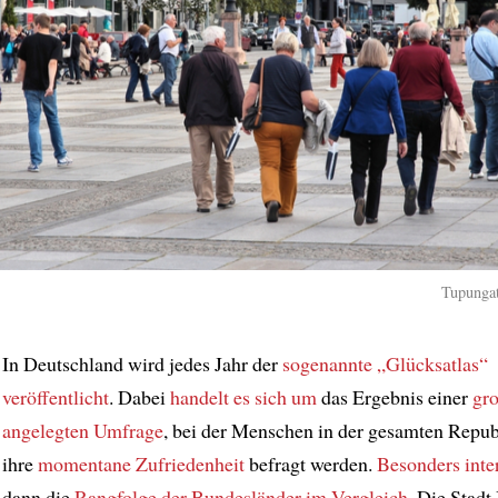
Tupungat
In Deutschland wird jedes Jahr der
sogenannte
„Glücksatlas“
veröffentlicht
. Dabei
handelt es sich um
das Ergebnis einer
gr
angelegten Umfrage
, bei der Menschen in der gesamten Repub
ihre
momentane Zufriedenheit
befragt werden.
Besonders inte
dann die
Rangfolge der Bundesländer
im Vergleich
. Die Stadt