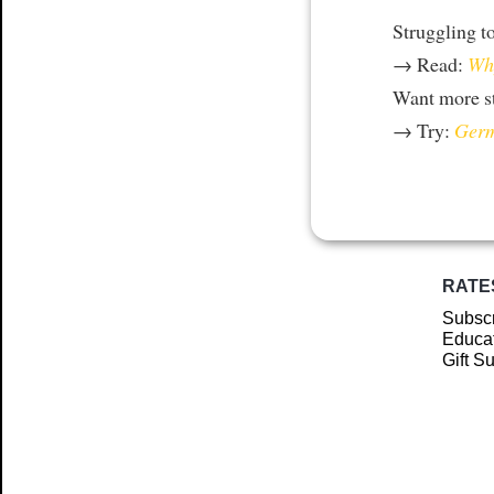
Struggling t
→ Read:
Why
Want more st
→ Try:
Germ
RATE
Subscr
Educat
Gift S