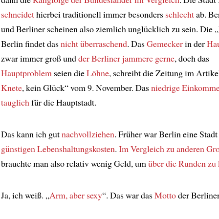
schneidet
hierbei traditionell immer besonders
schlecht
ab. Be
und Berliner scheinen also ziemlich unglücklich zu sein. Die 
Berlin findet das
nicht überraschend
. Das
Gemecker
in der
Hau
zwar immer groß und
der Berliner jammere gerne
, doch das
Hauptproblem
seien die
Löhne
, schreibt die Zeitung im Artik
Knete
, kein Glück“ vom 9. November. Das
niedrige Einkomm
tauglich
für die Hauptstadt.
Das kann ich gut
nachvollziehen
. Früher war Berlin eine Stadt
günstigen Lebenshaltungskosten
.
Im Vergleich zu anderen Gr
brauchte man also relativ wenig Geld, um
über die Runden z
Ja, ich weiß. „
Arm, aber sexy
“. Das war das
Motto
der Berliner