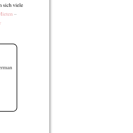
 sich viele
Mieten
–
r
German