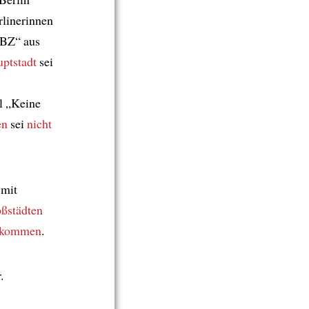
rlinerinnen
„BZ“ aus
ptstadt
sei
el „Keine
en
sei
nicht
 mit
oßstädten
u kommen
.
.