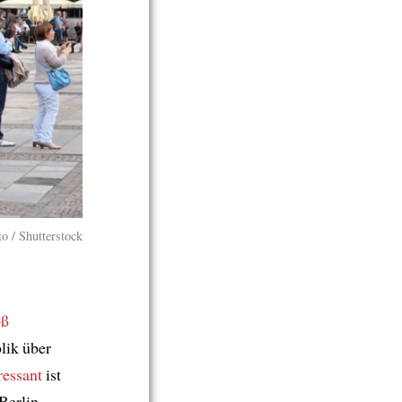
o / Shutterstock
oß
lik über
ressant
ist
 Berlin