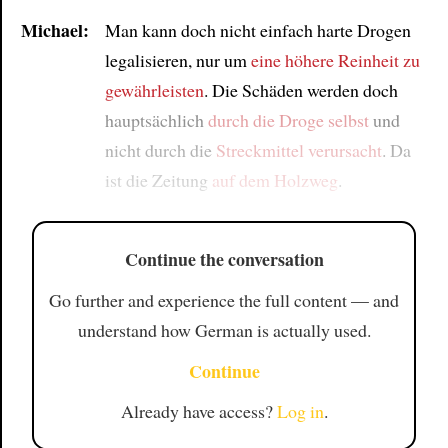
Michael:
Man kann doch nicht einfach harte Drogen
legalisieren, nur um
eine höhere Reinheit zu
gewährleisten
. Die Schäden werden doch
hauptsächlich
durch die Droge selbst
und
nicht durch die
Streckmittel
verursacht
. Da
ist die Zeitung
auf dem Holzweg
.
Continue the conversation
Go further and experience the full content — and
understand how German is actually used.
Continue
Already have access?
Log in
.