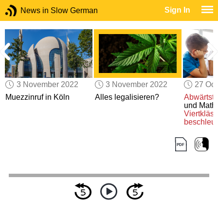
Sign In
News in Slow German
3 November 2022
3 November 2022
27 Oct
Muezzinruf in Köln
Alles legalisieren?
Abwärtst
und Mathe
Viertkläss
beschleun