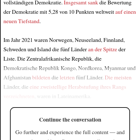
vollständigen Demokratie.
Insgesamt
sank
die Bewertung
der Demokratie mit 5,28 von 10 Punkten weltweit
auf einen
neuen Tiefstand
.
Im Jahr 2021 waren Norwegen, Neuseeland, Finnland,
Schweden und Island die fünf Länder
an der Spitze
der
Liste. Die Zentralafrikanische Republik, die
Demokratische Republik Kongo, Nordkorea, Myanmar und
Afghanistan
bildeten
die
letzten
fünf Länder.
Die meisten
Länder, die
eine zweistellige Herabstufung
ihres Rangs
verzeichneten
, waren in Lateinamerika.
Continue the conversation
Go further and experience the full content — and