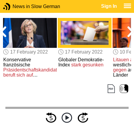
Sign In
News in Slow German
17 February 2022
17 February 2022
10 Feb
Konservative
Globaler Demokratie-
Litauen
a
e
französische
Index
stark gesunken
westliche
Präsidentschaftskandidatin
gegen
aut
beruft sich auf
Länder
rechtsextreme
Verschwörungstheorie