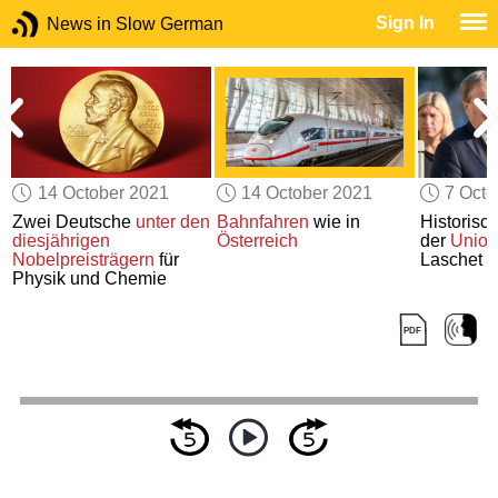
Sign In
News in Slow German
14 October 2021
14 October 2021
7 Octo
Zwei Deutsche
unter den
Bahnfahren
wie in
Historisc
diesjährigen
Österreich
der
Union
Nobelpreisträgern
für
Laschet
Physik und Chemie