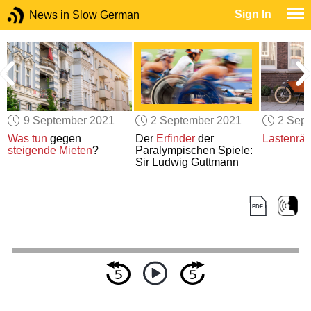
Sign In
News in Slow German
9 September 2021
2 September 2021
2 Sep
Was tun
gegen
Der
Erfinder
der
Lastenräd
steigende Mieten
?
Paralympischen Spiele:
Sir Ludwig Guttmann