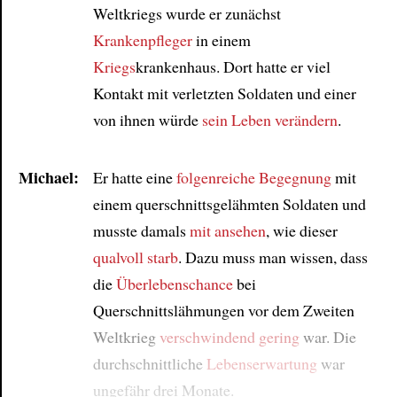
Weltkriegs wurde er zunächst
Krankenpfleger
in einem
Kriegs
krankenhaus. Dort hatte er viel
Kontakt mit verletzten Soldaten und einer
von ihnen würde
sein Leben verändern
.
Michael:
Er hatte eine
folgenreiche Begegnung
mit
einem querschnittsgelähmten Soldaten und
musste damals
mit ansehen
, wie dieser
qualvoll starb
. Dazu muss man wissen, dass
die
Überlebenschance
bei
Querschnittslähmungen vor dem Zweiten
Weltkrieg
verschwindend gering
war. Die
durchschnittliche
Lebenserwartung
war
ungefähr drei Monate.