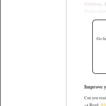
Schriftzug
„
Flagge antre
Go fu
Improve y
Can you rea
→ Read:
Why