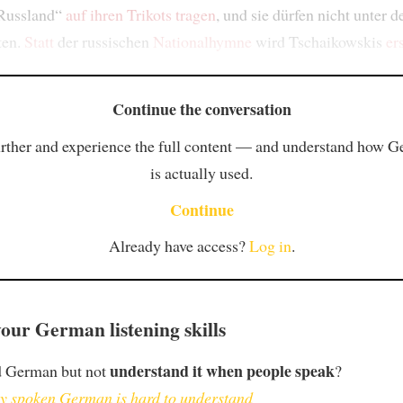
Russland“
auf ihren Trikots
tragen
, und sie dürfen nicht unter d
ten.
Statt
der russischen
Nationalhymne
wird Tschaikowskis
er
Continue the conversation
rther and experience the full content — and understand how 
is actually used.
Continue
Already have access?
Log in
.
our German listening skills
understand it when people speak
d German but not
?
 spoken German is hard to understand