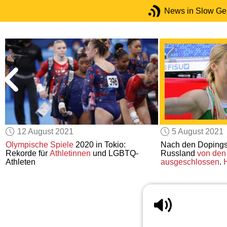
News in Slow G
12 August 2021
5 August 2021
Olympische Spiele
2020 in Tokio:
Nach den Doping
Rekorde für
Athletinnen
und LGBTQ-
Russland
von den
Athleten
ausgeschlossen
.
H