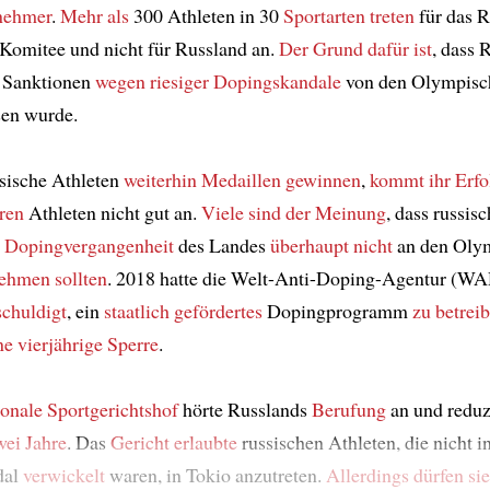
nehmer
.
Mehr als
300 Athleten in 30
Sportarten
treten
für das R
Komitee und nicht für Russland an.
Der Grund dafür ist
, dass 
 Sanktionen
wegen riesiger Dopingskandale
von den Olympisc
sen wurde.
sische Athleten
weiterhin Medaillen gewinnen
,
kommt
ihr Erfo
ren
Athleten nicht gut an.
Viele sind der Meinung
, dass russis
r Dopingvergangenheit
des Landes
überhaupt nicht
an den Oly
nehmen sollten
. 2018 hatte die Welt-Anti-Doping-Agentur (W
schuldigt
, ein
staatlich gefördertes
Dopingprogramm
zu betrei
ne vierjährige Sperre
.
ionale Sportgerichtshof
hörte Russlands
Berufung
an und reduz
wei Jahre
. Das
Gericht
erlaubte
russischen Athleten, die nicht i
dal
verwickelt
waren, in Tokio anzutreten.
Allerdings
dürfen sie