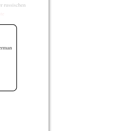
er russischen
ste
German