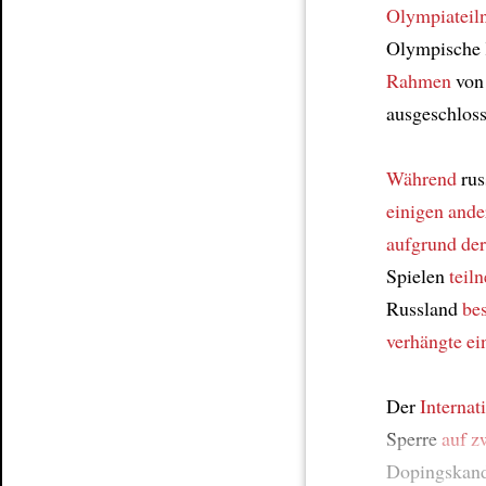
Olympiateil
Olympische 
Rahmen
von
ausgeschlos
Während
rus
einigen ande
aufgrund de
Spielen
teil
Russland
be
verhängte ei
Der
Internat
Sperre
auf z
Dopingskan