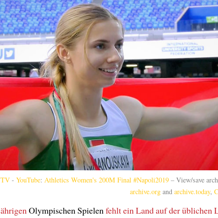
UTV
-
YouTube
:
Athletics Women's 200M Final #Napoli2019
– View/save arch
archive.org
and
archive.today
,
C
jährigen
Olympischen Spielen
fehlt ein Land
auf der üblichen L