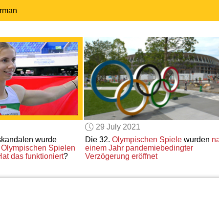
erman
29 July 2021
skandalen wurde
Die 32.
Olympischen Spiele
wurden
n
 Olympischen Spielen
einem Jahr
pandemiebedingter
at das funktioniert
?
Verzögerung
eröffnet