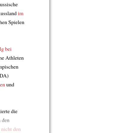
ussische
Russland
im
hen Spielen
lg
bei
che Athleten
mpischen
ADA)
ben
und
ierte die
n den
 nicht
den