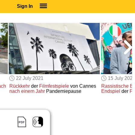
Sign In
SIGN IN
SUBSCRIBE
EDUCATIONAL LICENSES
GIFT CARDS
OTHER LANGUAGES
ABOUT US
ALEXA
22 July 2021
15 July 202
ADJUST COLORS
ach
Rückkehr
der
Filmfestspiele
von Cannes
Rassistische B
nach einem Jahr
Pandemiepause
Endspiel
der
Fu