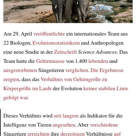
Am 29. April
veröffentlichte
ein internationales Team aus
22 Biologen,
Evolutionsstatistikern
und Anthropologen
eine neue Studie in der
Zeitschrift
Science Advances
. Das
Team hatte die
Gehirnmasse
von 1.400
lebenden
und
ausgestorbenen
Säugetieren
verglichen
.
Die Ergebnisse
zeigten
, dass das
Verhältnis
von Gehirngröße zu
Körpergröße
im Laufe
der Evolution
keiner stabilen Linie
gefolgt war
.
Dieses Verhältnis wird
seit langem
als Indikator für die
Intelligenz von Tieren
angesehen
. Aber
verschiedene
Article
Säugetiere
erreichten
ihre
derzeitigen
Verhältnisse
auf