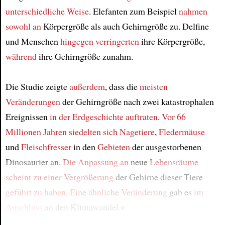
unterschiedliche Weise
. Elefanten zum Beispiel
nahmen
sowohl an
Körpergröße als auch Gehirngröße zu. Delfine
und Menschen
hingegen
verringerten
ihre Körpergröße,
während
ihre Gehirngröße zunahm.
Die Studie zeigte
außerdem
, dass die
meisten
Veränderungen
der Gehirngröße nach zwei katastrophalen
Ereignissen
in der Erdgeschichte
auftraten
.
Vor 66
Millionen Jahren
siedelten sich
Nagetiere
,
Fledermäuse
und
Fleischfresser
in den
Gebieten
der ausgestorbenen
Dinosaurier an.
Die Anpassung an
neue
Lebensräume
scheint
zu einer Vergrößerung
der Gehirne dieser Tiere
geführt zu haben
.
Eine ähnliche Veränderung
gab es
im
Anschluss
an den Klimawandel v