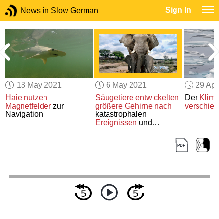
Sign In
News in Slow German
13 May 2021
6 May 2021
29 Apr
Haie
nutzen
Säugetiere
entwickelten
Der
Klim
Magnetfelder
zur
größere Gehirne
nach
verschieb
Navigation
katastrophalen
Ereignissen
und
Klimawandel