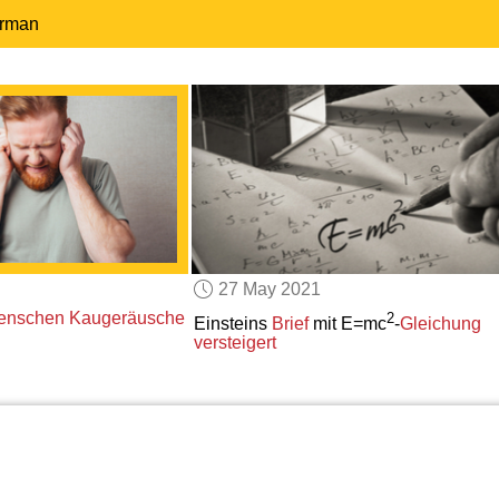
erman
27 May 2021
enschen
Kaugeräusche
2
Einsteins
Brief
mit E=mc
-
Gleichung
versteigert