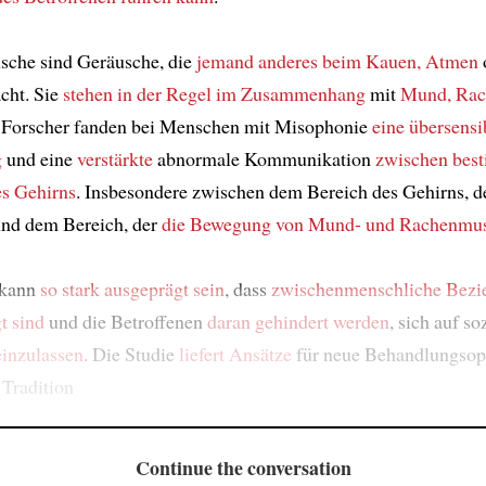
sche sind Geräusche, die
jemand anderes
beim Kauen, Atmen
cht. Sie
stehen in der Regel im Zusammenhang
mit
Mund, Rac
e Forscher fanden bei Menschen mit Misophonie
eine übersensib
g
und eine
verstärkte
abnormale Kommunikation
zwischen bes
es Gehirns
. Insbesondere zwischen dem Bereich des Gehirns, 
und dem Bereich, der
die Bewegung von Mund- und Rachenmu
 kann
so stark ausgeprägt sein
, dass
zwischenmenschliche Bezi
t sind
und die Betroffenen
daran gehindert werden
, sich auf so
einzulassen
. Die Studie
liefert Ansätze
für neue Behandlungsopt
Tradition
Continue the conversation