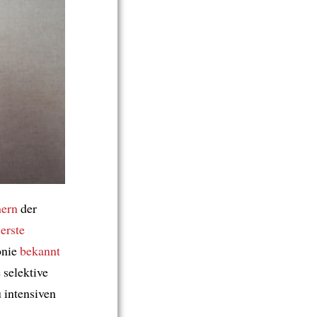
hern
der
 erste
onie
bekannt
e selektive
u intensiven