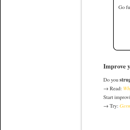
Go fu
Improve y
stru
Do you
→ Read:
Why
Start improv
→ Try:
Germ