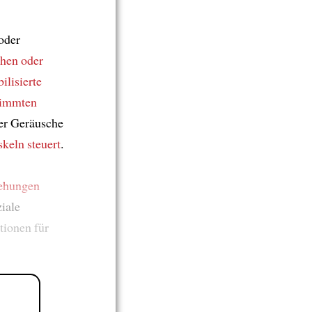
oder
hen oder
ilisierte
timmten
der Geräusche
skeln
steuert
.
ehungen
ziale
ionen für