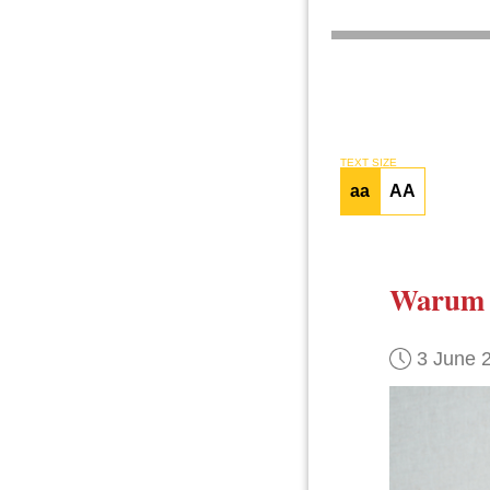
TEXT SIZE
aa
AA
Warum 
3 June 