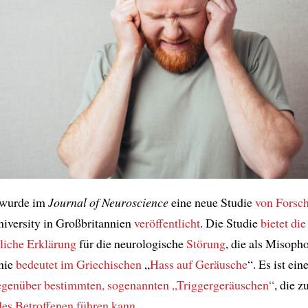
 wurde im
Journal of Neuroscience
eine neue Studie
von Forsc
iversity in Großbritannien
veröffentlicht
. Die Studie
bietet
die
liche Erklärung
für die neurologische
Störung
, die als Misoph
nie
bedeutet
im Griechischen
„
Hass auf Geräusche
“. Es ist ein
egenüber bestimmten, sogenannten „Triggergeräuschen“
, die z
des Betroffenen
führen kann
.