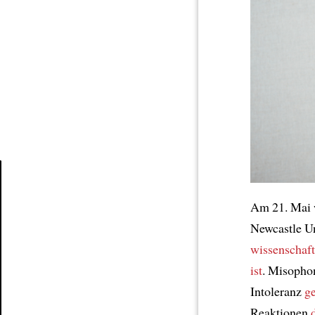
Article
Am 21. Mai
Newcastle Un
wissenschaft
ist
. Misopho
Intoleranz
g
Reaktionen