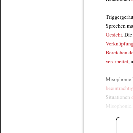
Triggergeräu
Sprechen ma
Gesicht
. Di
Verknüpfun
Bereichen d
verarbeitet
, 
Misophonie
beeinträchtig
Situationen
Misophonie. 