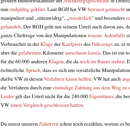
größten Industrieskandale der
Nachkriegsgeschichte
in Deutsc
nun
endgültig geklärt
. Laut BGH hat VW
bewusst getäuscht
u
manipuliert und „sittenwidrig“, „
vorsätzlich
“ und besonders
v
gehandelt
. Der BGH geht mit seinem Urteil auch davon aus, da
ganze Chefetage von den Manipulationen
wusste
.
Jedenfalls
st
Verbraucher in der
Klage
der
Kaufpreis
des
Fahrzeugs
zu, er m
aber die
gefahrenen
Kilometer
anrechnen lassen
. Das ist ein t
für die 60.000 anderen
Klagen
, die da
noch im Raum stehen
. 
richterliche
Spruch
, dass es sich um vorsätzliche Manipulation
dürfte VW in diesen
Verfahren
kaum helfen
. VW hat auch
ang
die Verfahren durch eine
einmalige Zahlung
aus dem Weg zu s
Leider
gilt das Urteil nicht für die 240.000
Eigentümer
, die be
VW
einen Vergleich geschlossen hatten
.
Du musst unseren
Zuhörern
schon noch erzählen, worum es be