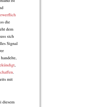
hland ist
nd
erwerflich
ss die
eht dem
uss sich
olles Signal
Der
 handelte,
ekündigt
,
chaffen
.
reits mit
i diesem