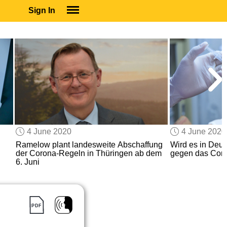
Sign In
SIGN IN
SUBSCRIBE
EDUCATIONAL LICENSES
GIFT CARDS
OTHER LANGUAGES
ABOUT US
ALEXA
4 June 2020
4 June 2020
ADJUST COLORS
Ramelow plant landesweite Abschaffung
Wird es in Deu
der Corona-Regeln in Thüringen ab dem
gegen das Cor
6. Juni