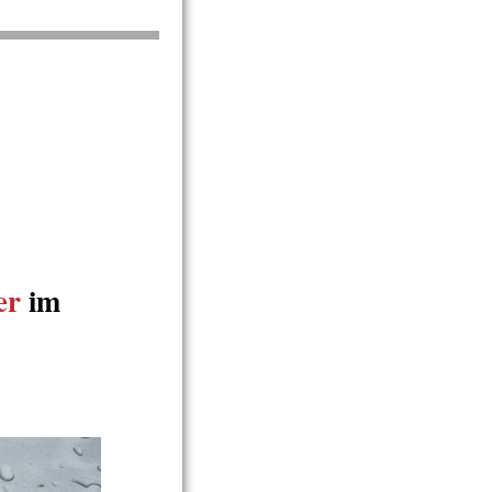
er
im