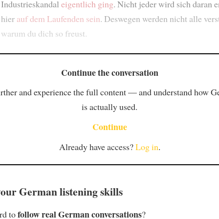
Industrieskandal
eigentlich ging
. Nicht jeder wird sich daran 
hier
auf dem Laufenden sein
. Deswegen werden nicht alle vers
warum du dich so freust.
Continue the conversation
rther and experience the full content — and understand how 
is actually used.
Continue
Already have access?
Log in
.
our German listening skills
follow real German conversations
ard to
?