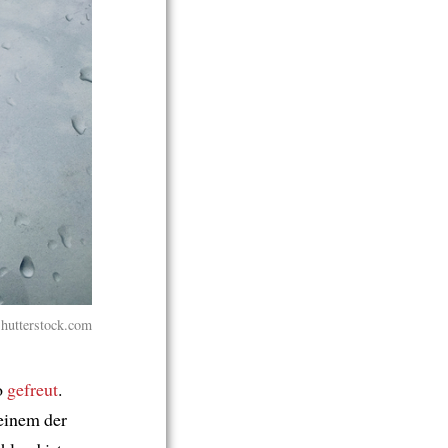
Shutterstock.com
o
gefreut
.
einem der