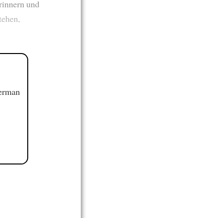
erinnern und
tehen,
German