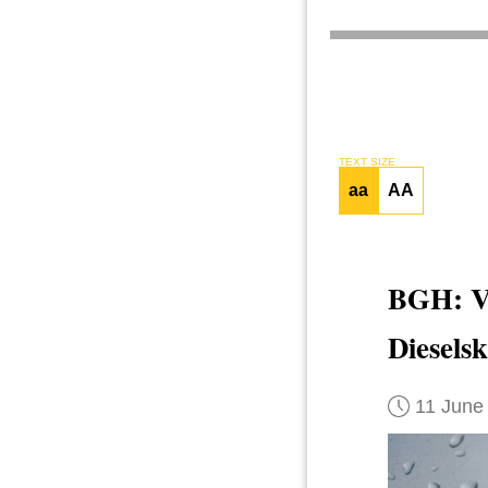
TEXT SIZE
aa
AA
BGH: 
Diesels
11 June