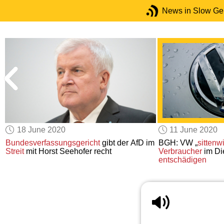
News in Slow G
18 June 2020
11 June 2020
Bundesverfassungsgericht
gibt der AfD im
BGH: VW „
sittenw
Streit
mit Horst Seehofer recht
Verbraucher
im Di
entschädigen