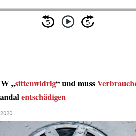
VW „
sittenwidrig
“ und muss
Verbrauch
kandal
entschädigen
 2020