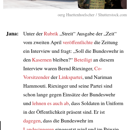
oerg Huettenhoelscher / Shutterstock.com
Jana:
Unter der
Rubrik
„Streit“ Ausgabe der „Zeit“
vom zweiten April
veröffentlichte
die Zeitung
ein Interview und fragt: „Soll die Bundeswehr in
den
Kasernen
bleiben?“
Beteiligt
an diesem
Interview waren Bernd Riexinger,
Co-
Vorsitzender
der
Linkspartei
, und Nariman
Hammouti. Riexinger und seine Partei sind
schon lange gegen Einsätze der Bundeswehr
und
lehnen es auch ab
, dass Soldaten in Uniform
in der Öffentlichkeit präsent sind. Er ist
dagegen
, dass die Bundeswehr im
Landesinneren
eingesetzt wird und im Prinzip