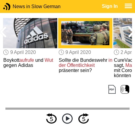
Sign In
News in Slow German
9 April 2020
9 April 2020
2 Apri
Boykott
aufrufe
und
Wut
Sollte die Bundeswehr
in
CureVac-
gegen Adidas
der Öffentlichkeit
sagt,
Mas
präsenter sein?
mit Coron
könnten 
beginnen