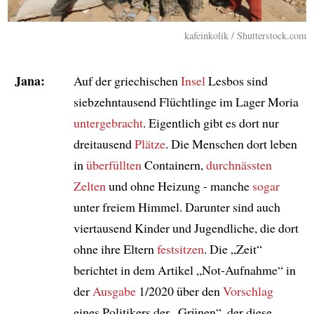
kafeinkolik / Shutterstock.com
Jana:
Auf der griechischen
Insel
Lesbos sind
siebzehntausend Flüchtlinge im Lager Moria
untergebracht
. Eigentlich gibt es dort nur
dreitausend
Plätze
. Die Menschen dort leben
in
überfüllten
Containern,
durchnässten
Zelten
und ohne Heizung - manche
sogar
unter freiem Himmel. Darunter sind auch
viertausend Kinder und Jugendliche, die dort
ohne ihre Eltern
festsitzen
. Die „Zeit“
berichtet in dem Artikel „Not-Aufnahme“ in
der
Ausgabe
1/2020 über den
Vorschlag
eines Politikers der „Grünen“, der diese