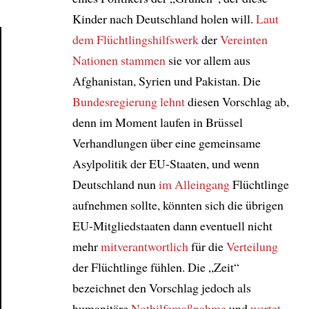
Kinder nach Deutschland holen will.
Laut
dem
Flüchtlingshilfswerk
der
Vereinten
Nationen
stammen
sie vor allem aus
Article
Afghanistan, Syrien und Pakistan. Die
Bundesregierung
lehnt
diesen Vorschlag ab,
denn im Moment laufen in Brüssel
Verhandlungen über eine gemeinsame
Asylpolitik der EU-Staaten, und wenn
Deutschland nun
im Alleingang
Flüchtlinge
aufnehmen sollte, könnten sich die übrigen
EU-Mitgliedstaaten dann eventuell nicht
mehr
mitverantwortlich
für die
Verteilung
der Flüchtlinge fühlen. Die „Zeit“
bezeichnet den Vorschlag jedoch als
humanitäre
Nothilfemaßnahme
und
wertet