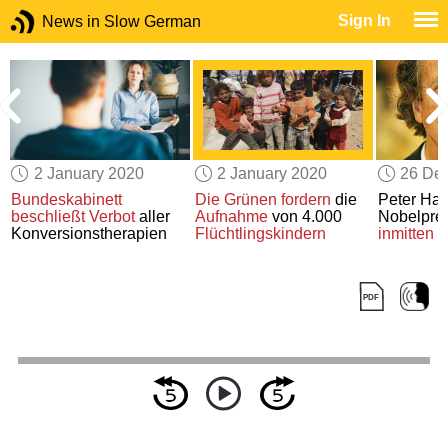
Sign In
News in Slow German
2 January 2020
2 January 2020
26 De
Bundeskabinett
Die Grünen
fordern
die
Peter Han
beschließt
Verbot
aller
Aufnahme
von 4.000
Nobelpreis
Konversionstherapien
Flüchtlingskindern
inmitten 