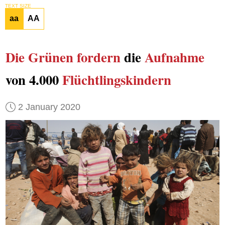
TEXT SIZE
aa
AA
Die Grünen
fordern
die
Aufnahme
von 4.000
Flüchtlingskindern
2 January 2020