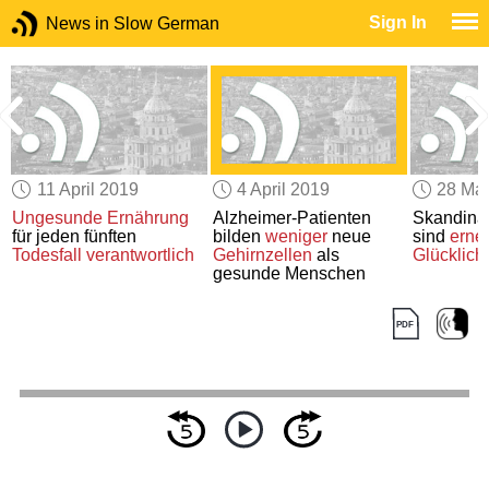
Sign In
News in Slow German
11 April 2019
4 April 2019
28 Ma
Ungesunde Ernährung
Alzheimer-Patienten
Skandina
für jeden fünften
bilden
weniger
neue
sind
erne
Todesfall
verantwortlich
Gehirnzellen
als
Glücklich
gesunde Menschen