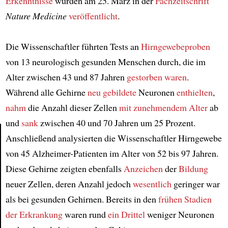
Erkenntnisse
wurden am 25. März in der
Fachzeitschrift
Nature Medicine
veröffentlicht
.
Die Wissenschaftler führten Tests an
Hirngewebeproben
von 13 neurologisch gesunden Menschen durch, die im
Alter zwischen 43 und 87 Jahren
gestorben waren
.
Während alle Gehirne
neu gebildete
Neuronen
enthielten
,
nahm
die Anzahl dieser Zellen
mit zunehmendem Alter
ab
und
sank
zwischen 40 und 70 Jahren um 25 Prozent.
Anschließend analysierten die Wissenschaftler Hirngewebe
von 45 Alzheimer-Patienten im Alter von 52 bis 97 Jahren.
Article
Diese Gehirne zeigten ebenfalls
Anzeichen
der
Bildung
neuer Zellen, deren Anzahl jedoch
wesentlich
geringer war
als bei gesunden Gehirnen. Bereits in den
frühen Stadien
der Erkrankung
waren rund
ein Drittel
weniger Neuronen