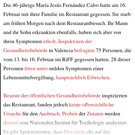
Die 46-jährige María Jesús Fernández Calvo hatte am 16.
Februar mit ihrer Familie im Restaurant gegessen. Sie starb
am frühen Morgen nach dem Restaurantbesuch. Ihr Mann
und ihr Sohn erkrankten ebenfalls, haben sich aber von
ihren Symptomen
erholt
.
Inspektoren der
Gesundheitsbehörde
in Valencia
befragten
75 Personen, die
vom 13. bis 16. Februar im RiFF gegessen hatten. 28 dieser
Personen
litten unter
milden Symptomen einer
Lebensmittelvergiftung,
hauptsächlich Erbrechen
.
Article
Beamte der öffentlichen Gesundheitsbehörde
inspizierten
das Restaurant, fanden jedoch
keine offensichtliche
Ursache
für den
Ausbruch
.
Proben
der
Zutaten
werden
derzeit
vom Nationalen Institut für Toxikologie analysiert.
Es gibt Spekulationen, dass
Morcheln
, die auf der