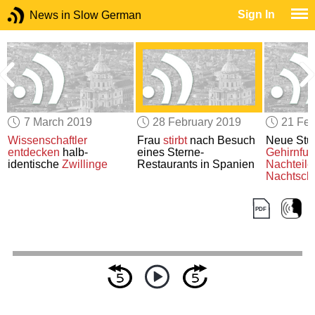
Sign In
News in Slow German
7 March 2019
28 February 2019
21 Feb
Wissenschaftler
Frau
stirbt
nach Besuch
Neue Stu
entdecken
halb-
eines Sterne-
Gehirnfun
identische
Zwillinge
Restaurants in Spanien
Nachteile
Nachtsch