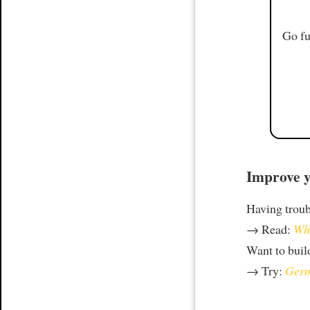
Go fu
Improve y
Having trou
→ Read:
Why
Want to build
→ Try:
Germ