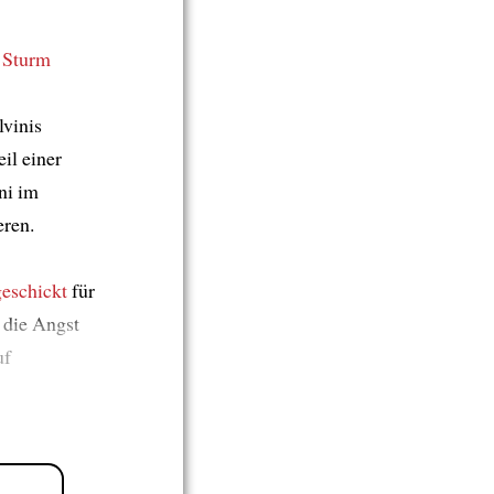
 Sturm
vinis
il einer
ni im
eren.
geschickt
für
 die Angst
uf