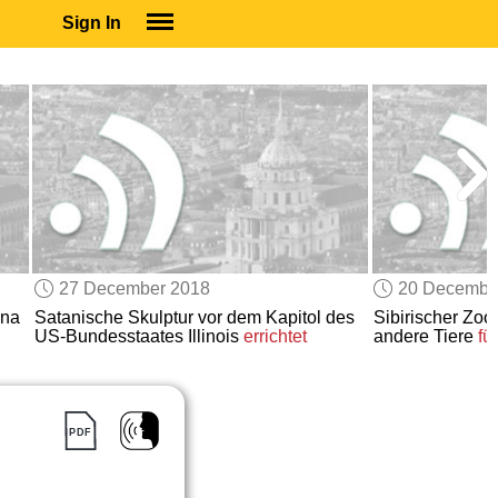
Sign In
SIGN IN
SUBSCRIBE
EDUCATIONAL LICENSES
GIFT CARDS
OTHER LANGUAGES
ABOUT US
ALEXA
27 December 2018
20 Decembe
ADJUST COLORS
ana
Satanische Skulptur vor dem Kapitol des
Sibirischer Zo
US-Bundesstaates Illinois
errichtet
andere Tiere
fü