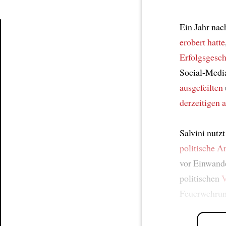
Ein Jahr nac
erobert hatte
Article
Erfolgsgesch
Social-Media
ausgefeilten
derzeitigen a
Salvini nutz
politische A
vor Einwand
politischen
V
Feuerwehrun