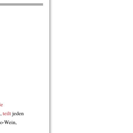
de
i,
teilt
jeden
lo-Wein,