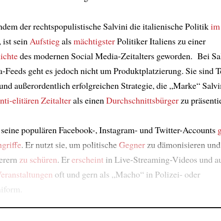
hdem der rechtspopulistische Salvini die italienische Politik
im
, ist sein
Aufstieg
als
mächtigster
Politiker Italiens zu einer
ichte
des modernen Social Media-Zeitalters geworden. Bei Sal
-Feeds geht es jedoch nicht um Produktplatzierung. Sie sind Te
und außerordentlich erfolgreichen Strategie, die „Marke“ Salvi
nti-elitären Zeitalter
als einen
Durchschnittsbürger
zu präsenti
t seine populären Facebook-, Instagram- und Twitter-Accounts
ngriffe
. Er nutzt sie, um politische
Gegner
zu dämonisieren und
erern
zu schüren
. Er
erscheint
in Live-Streaming-Videos und a
eranstaltungen
oft und gern als „Macho“ in Polizei- oder
iform.