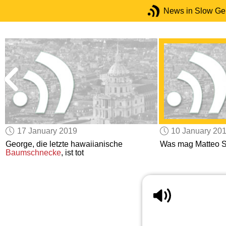
News in Slow G
17 January 2019
10 January 20
George, die letzte hawaiianische
Was mag Matteo S
Baumschnecke
, ist tot