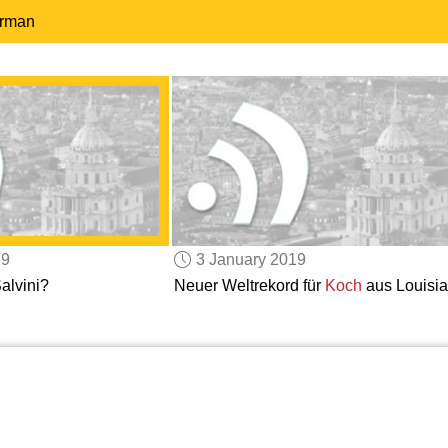
erman
19
3 January 2019
alvini?
Neuer Weltrekord für
Koch
aus Louisi