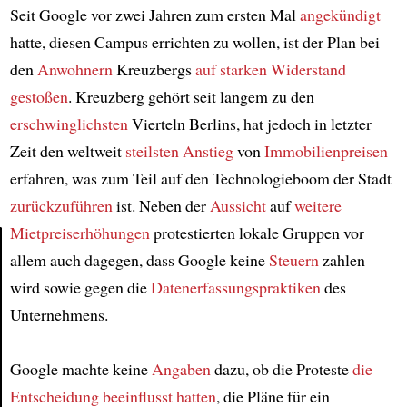
Seit Google vor zwei Jahren zum ersten Mal
angekündigt
hatte, diesen Campus errichten zu wollen, ist der Plan bei
den
Anwohnern
Kreuzbergs
auf starken Widerstand
gestoßen
. Kreuzberg gehört seit langem zu den
erschwinglichsten
Vierteln Berlins, hat jedoch in letzter
Zeit den weltweit
steilsten Anstieg
von
Immobilienpreisen
erfahren, was zum Teil auf den Technologieboom der Stadt
zurückzuführen
ist. Neben der
Aussicht
auf
weitere
Mietpreiserhöhungen
protestierten lokale Gruppen vor
allem auch dagegen, dass Google keine
Steuern
zahlen
Article
wird sowie gegen die
Datenerfassungspraktiken
des
Unternehmens.
Google machte keine
Angaben
dazu, ob die Proteste
die
Entscheidung beeinflusst hatten
, die Pläne für ein