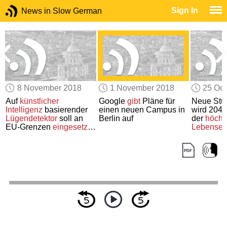
Sign In
News in Slow German
8 November 2018
1 November 2018
25 Oct
Auf
künstlicher
Google
gibt
Pläne für
Neue Stu
Intelligenz
basierender
einen neuen Campus in
wird 2040
r
Lügendetektor
soll an
Berlin auf
der
höchs
EU-Grenzen
eingesetzt
Lebenser
werden