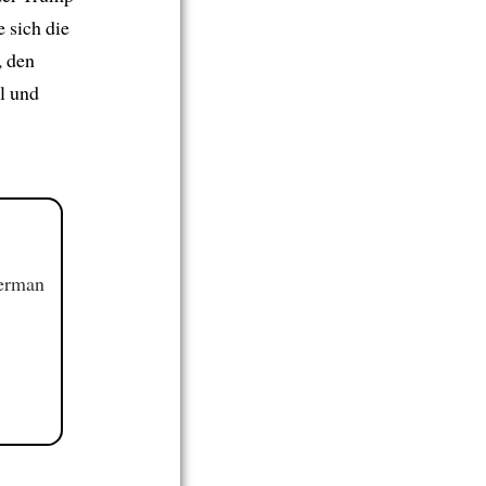
 sich die
, den
l und
German