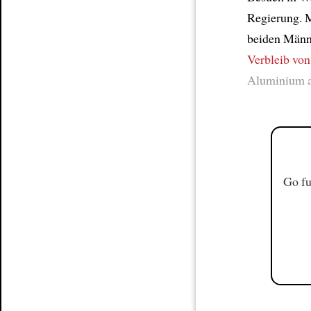
Regierung. M
beiden Män
Verbleib von
Aluminium a
Go fu