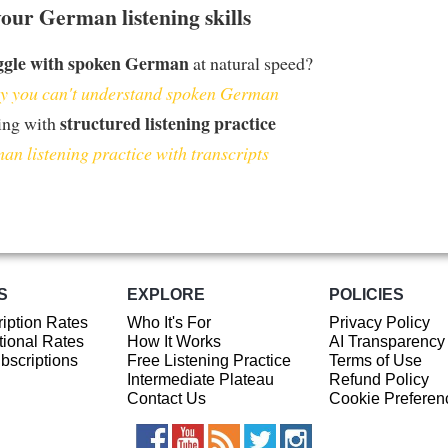
our German listening skills
ggle with spoken German
at natural speed?
 you can't understand spoken German
structured listening practice
ing with
an listening practice with transcripts
S
EXPLORE
POLICIES
iption Rates
Who It's For
Privacy Policy
ional Rates
How It Works
AI Transparency
ubscriptions
Free Listening Practice
Terms of Use
Intermediate Plateau
Refund Policy
Contact Us
Cookie Preferen