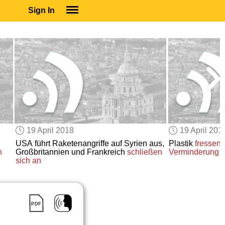
Sign In
SIGN IN
SUBSCRIBE
EDUCATIONAL LICENSES
GIFT CARDS
OTHER LANGUAGES
ABOUT US
ALEXA
19 April 2018
19 April 201
ADJUST COLORS
USA führt Raketenangriffe auf Syrien aus,
Plastik
fressen
n
Großbritannien und Frankreich
schließen
Verminderung
d
sich an