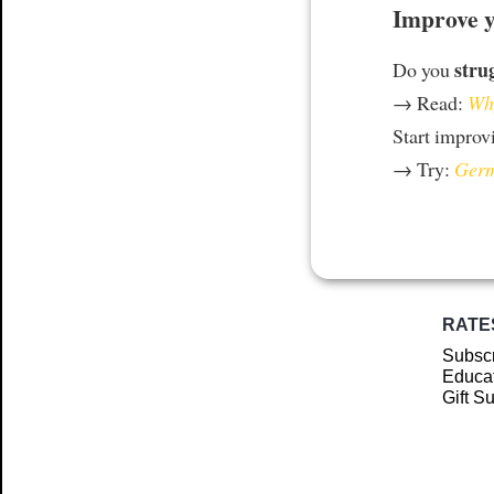
Improve y
stru
Do you
→ Read:
Why
Start improv
→ Try:
Germ
RATE
Subscr
Educat
Gift S