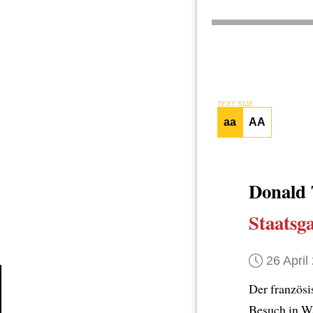
TEXT SIZE
aa
AA
Donald
Staatsga
26 April
Der französ
Article
Besuch in Wa