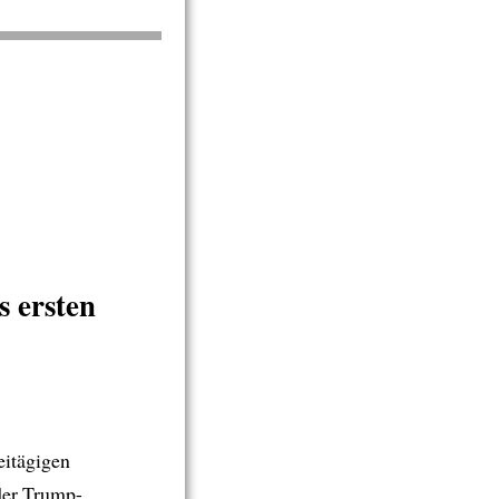
 ersten
eitägigen
der Trump-