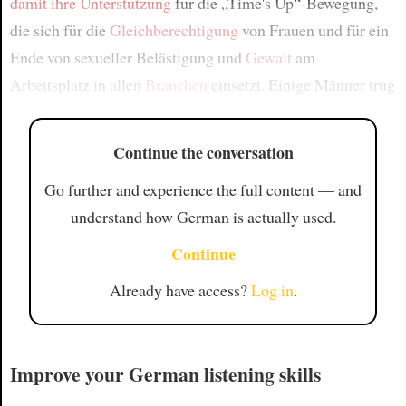
damit ihre Unterstützung
für die „Time's Up“-Bewegung,
die sich für die
Gleichberechtigung
von Frauen und für ein
Ende von sexueller Belästigung und
Gewalt
am
Arbeitsplatz in allen
Branchen
einsetzt. Einige Männer trug
Continue the conversation
Go further and experience the full content — and
understand how German is actually used.
Continue
Already have access?
Log in
.
Improve your German listening skills