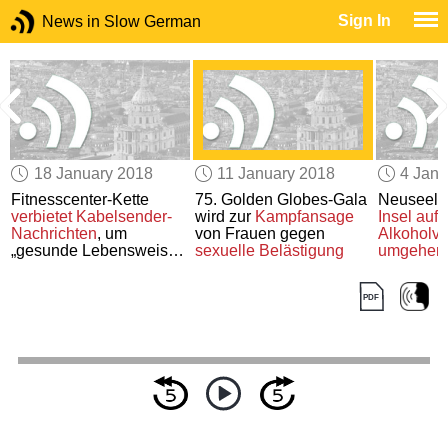
Sign In
News in Slow German
18 January 2018
11 January 2018
4 Janu
r
Fitnesscenter-Kette
75. Golden Globes-Gala
Neuseelä
verbietet
Kabelsender-
wird zur
Kampfansage
Insel auf
,
h
Nachrichten
, um
von Frauen gegen
Alkoholve
„gesunde Lebensweise“
sexuelle Belästigung
umgehen
zu fördern