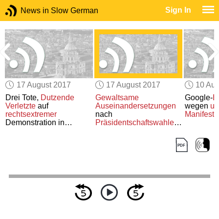
Sign In
News in Slow German
17 August 2017
17 August 2017
10 Aug
t
Drei Tote,
Dutzende
Gewaltsame
Google-
E
Verletzte
auf
Auseinandersetzungen
wegen
um
rechtsextremer
nach
Manifests
Demonstration in
Präsidentschaftswahlen
Virginia
in Kenia