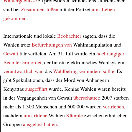
Wahlergebnisse
zu protestieren. Mindestens 24 Menschen
sind bei
Zusammenstößen
mit der Polizei
ums Leben
gekommen
.
Internationale und lokale
Beobachter
sagten, dass die
Wahlen trotz
Befürchtungen von
Wahlmanipulation und
Gewalt
fair verliefen. Am 31. Juli wurde ein
hochrangiger
Beamter
ermordet
, der für ein elektronisches Wahlsystem
verantwortlich war
, das
Wahlbetrug verhindern sollte
. Es
gibt Spekulationen, dass der Mord von Anhängern
Kenyattas
ausgeführt
wurde. Kenias Wahlen waren bereits
Article
in der Vergangenheit von Gewalt
überschattet
: 2007 starben
mehr als 1.300 Menschen und 600.000 wurden
vertrieben
,
nachdem
umstrittene
Wahlen
Kämpfe
zwischen ethnischen
Gruppen
ausgelöst hatten
.