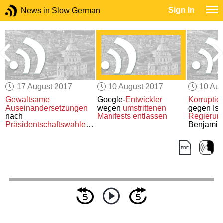
Sign In
News in Slow German
17 August 2017
10 August 2017
10 Aug
Gewaltsame
Google-
Entwickler
Korruptio
Auseinandersetzungen
wegen
umstrittenen
gegen Isr
nach
Manifests
entlassen
Regierun
Präsidentschaftswahlen
Benjamin
in Kenia