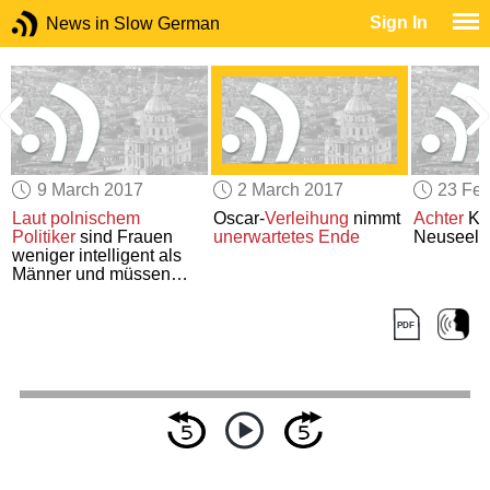
Sign In
News in Slow German
9 March 2017
2 March 2017
23 Feb
Laut polnischem
Oscar-
Verleihung
nimmt
Achter
Ko
Politiker
sind Frauen
unerwartetes Ende
Neuseel
weniger intelligent als
Männer und müssen
weniger verdienen