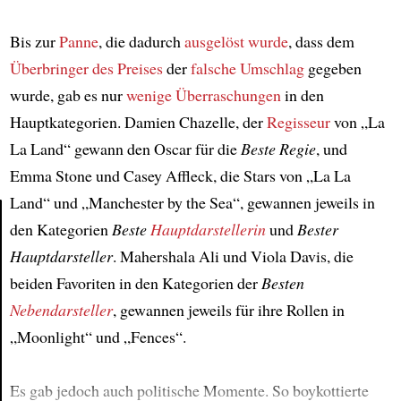
Bis zur
Panne
, die dadurch
ausgelöst wurde
, dass dem
Überbringer des Preises
der
falsche Umschlag
gegeben
wurde, gab es nur
wenige Überraschungen
in den
Hauptkategorien. Damien Chazelle, der
Regisseur
von „La
La Land“ gewann den Oscar für die
Beste Regie
, und
Emma Stone und Casey Affleck, die Stars von „La La
Land“ und „Manchester by the Sea“, gewannen jeweils in
den Kategorien
Beste
Hauptdarstellerin
und
Bester
Article
Hauptdarsteller
. Mahershala Ali und Viola Davis, die
beiden Favoriten in den Kategorien der
Besten
Nebendarsteller
, gewannen jeweils für ihre Rollen in
„Moonlight“ und „Fences“.
Es gab jedoch auch politische Momente. So boykottierte