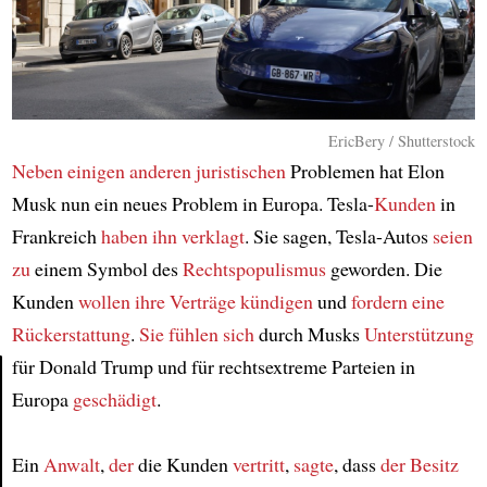
EricBery / Shutterstock
Neben
einigen anderen juristischen
Problemen hat Elon
Musk nun ein neues Problem in Europa. Tesla-
Kunden
in
Frankreich
haben ihn verklagt
. Sie sagen, Tesla-Autos
seien
zu
einem Symbol des
Rechtspopulismus
geworden. Die
Kunden
wollen
ihre Verträge kündigen
und
fordern eine
Rückerstattung
.
Sie fühlen sich
durch Musks
Unterstützung
für Donald Trump und für rechtsextreme Parteien in
Europa
geschädigt
.
Article
Ein
Anwalt
,
der
die Kunden
vertritt
,
sagte
, dass
der Besitz