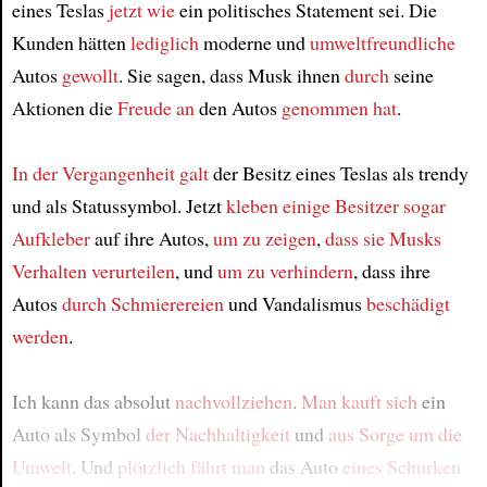
eines Teslas
jetzt wie
ein politisches Statement sei. Die
Kunden hätten
lediglich
moderne und
umweltfreundliche
Autos
gewollt
. Sie sagen, dass Musk ihnen
durch
seine
Aktionen die
Freude an
den Autos
genommen hat
.
In der Vergangenheit
galt
der Besitz eines Teslas als trendy
und als Statussymbol. Jetzt
kleben
einige Besitzer
sogar
Aufkleber
auf ihre Autos,
um zu zeigen
,
dass sie Musks
Verhalten verurteilen
, und
um zu verhindern
, dass ihre
Autos
durch Schmierereien
und Vandalismus
beschädigt
werden
.
Ich kann das absolut
nachvollziehen
.
Man kauft sich
ein
Auto als Symbol
der Nachhaltigkeit
und
aus Sorge
um die
Umwelt
. Und
plötzlich
fährt man
das Auto
eines Schurken