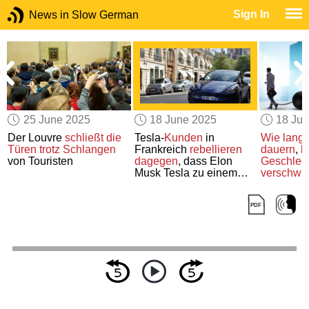
Sign In
News in Slow German
25 June 2025
18 June 2025
18 Ju
Der Louvre
schließt die
Tesla-
Kunden
in
Wie lang
Türen
trotz Schlangen
Frankreich
rebellieren
dauern
,
b
von Touristen
dagegen
, dass Elon
Geschlech
Musk Tesla zu einem
verschwi
Symbol des
Rechtspopulismus
macht