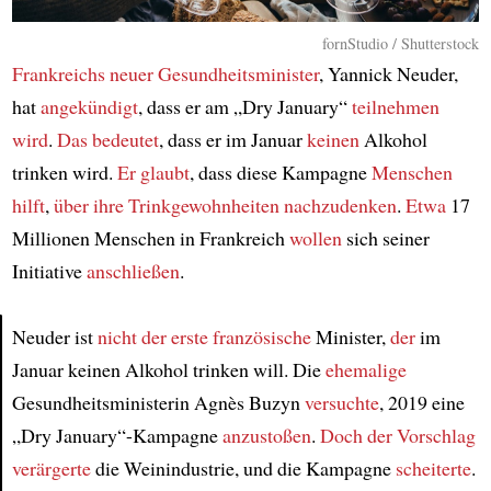
fornStudio / Shutterstock
Frankreichs neuer Gesundheitsminister
, Yannick Neuder,
hat
angekündigt
, dass er am „Dry January“
teilnehmen
wird
.
Das bedeutet
, dass er im Januar
keinen
Alkohol
trinken wird.
Er glaubt
, dass diese Kampagne
Menschen
hilft
,
über ihre Trinkgewohnheiten nachzudenken
.
Etwa
17
Millionen Menschen in Frankreich
wollen
sich seiner
Initiative
anschließen
.
Neuder ist
nicht der erste
französische
Minister,
der
im
Januar keinen Alkohol trinken will. Die
ehemalige
Article
Gesundheitsministerin Agnès Buzyn
versuchte
, 2019 eine
„Dry January“-Kampagne
anzustoßen
.
Doch der Vorschlag
verärgerte
die Weinindustrie, und die Kampagne
scheiterte
.