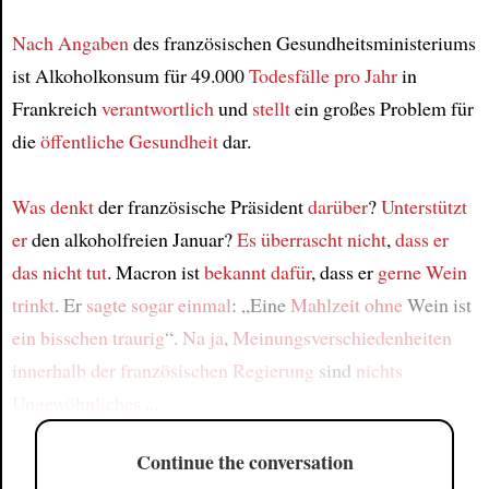
Nach Angaben
des französischen Gesundheitsministeriums
ist Alkoholkonsum für 49.000
Todesfälle pro Jahr
in
Frankreich
verantwortlich
und
stellt
ein großes Problem für
die
öffentliche Gesundheit
dar.
Was denkt
der französische Präsident
darüber
?
Unterstützt
er
den alkoholfreien Januar?
Es überrascht nicht
,
dass er
das nicht tut
. Macron ist
bekannt dafür
, dass er
gerne Wein
trinkt
. Er
sagte sogar einmal
: „Eine
Mahlzeit
ohne
Wein ist
ein bisschen traurig
“.
Na ja
,
Meinungsverschiedenheiten
innerhalb der französischen Regierung
sind
nichts
Ungewöhnliches
...
Continue the conversation