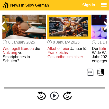
Sign In
News in Slow German
8 January 2025
8 January 2025
31 De
Wie
regelt Europa
die
Alkoholfreier
Januar für
Der
Erfin
Nutzung
von
Frankreichs
Wide We
Smartphones in
Gesundheitsminister
Jahr 2025
Schulen?
entgegen