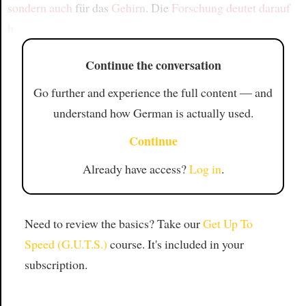
sondern auch
für das
Gehirn
. Die
Forschung
deutet darauf
h
Continue the conversation
Go further and experience the full content — and
understand how German is actually used.
Continue
Already have access?
Log in
.
Need to review the basics? Take our
Get Up To
Speed (G.U.T.S.)
course. It's included in your
subscription.