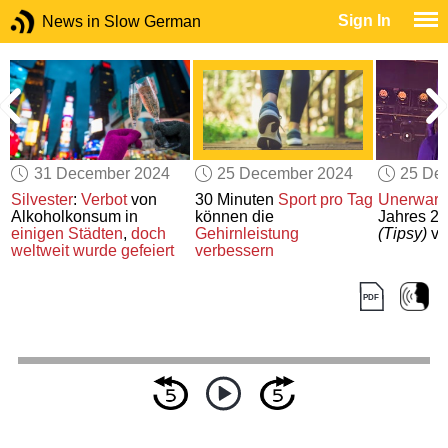
Sign In
News in Slow German
31 December 2024
25 December 2024
25 De
Silvester
:
Verbot
von
30 Minuten
Sport pro Tag
Unerwarte
Alkoholkonsum in
können die
Jahres 2
einigen Städten
,
doch
Gehirnleistung
(Tipsy)
vo
weltweit
wurde gefeiert
verbessern