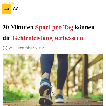
TEXT SIZE
aa
AA
30 Minuten
Sport pro Tag
können
die
Gehirnleistung
verbessern
25 December 2024