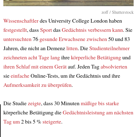
zoff / Shutterstock
Wissenschaftler
des University College London haben
festgestellt
, dass
Sport
das
Gedächtnis
verbessern kann
. Sie
untersuchten
76
gesunde Erwachsene
zwischen
50 und 83
Jahren, die nicht an Demenz
litten
. Die
Studienteilnehmer
zeichneten
acht Tage lang
ihre
körperliche Betätigung
und
ihren Schlaf
mit einem Gerät
auf. Jeden Tag
absolvierten
sie
einfache
Online-Tests, um ihr Gedächtnis und ihre
Aufmerksamkeit
zu überprüfen
.
Die Studie
zeigte
, dass 30 Minuten
mäßige bis starke
körperliche Betätigung die
Gedächtnisleistung
am nächsten
Tag
um
2 bis 5 %
steigerte
.
Article