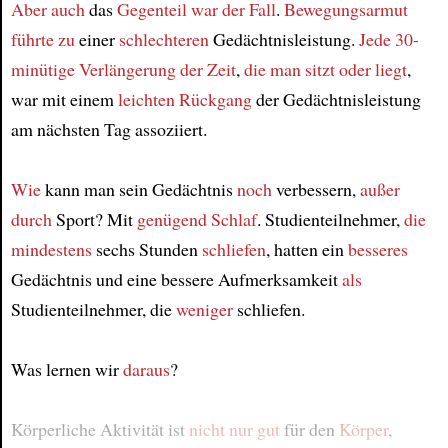
Aber auch
das
Gegenteil
war der Fall
.
Bewegungsarmut
führte zu
einer
schlechteren
Gedächtnisleistung.
Jede 30-
minütige Verlängerung
der Zeit
,
die man sitzt oder liegt
,
war mit einem
leichten Rückgang
der Gedächtnisleistung
am nächsten Tag assoziiert.
Wie
kann man sein Gedächtnis
noch
verbessern,
außer
durch
Sport? Mit
genügend Schlaf
. Studienteilnehmer,
die
mindestens
sechs Stunden
schliefen
, hatten ein
besseres
Gedächtnis und eine bessere Aufmerksamkeit
als
Studienteilnehmer, die
weniger
schliefen.
Was lernen wir
daraus
?
Körperliche Aktivität ist
nicht nur gut
für den
Körper
,