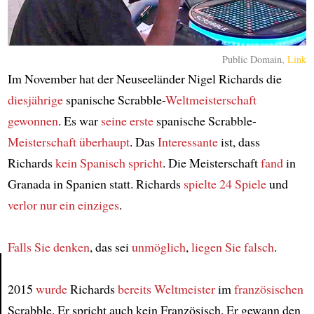
Public Domain,
Link
Im November hat der Neuseeländer Nigel Richards die
diesjährige
spanische Scrabble-
Weltmeisterschaft
gewonnen
. Es war
seine erste
spanische Scrabble-
Meisterschaft
überhaupt
. Das
Interessante
ist, dass
Richards
kein Spanisch spricht
. Die Meisterschaft
fand
in
Granada in Spanien statt. Richards
spielte 24 Spiele
und
verlor nur ein einziges
.
Falls Sie denken
, das sei
unmöglich
,
liegen Sie falsch
.
2015
wurde
Richards
bereits Weltmeister
im
französischen
Article
Scrabble. Er spricht auch kein Französisch. Er gewann den