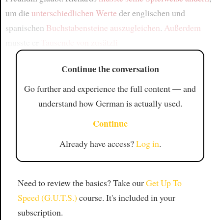
um die
unterschiedlichen Werte
der englischen und
spanischen
Buchstabensteine
auszugleichen
.
Außerdem
musste er
Tausende von zusätzli
Continue the conversation
Go further and experience the full content — and
understand how German is actually used.
Continue
Already have access?
Log in
.
Need to review the basics? Take our
Get Up To
Speed (G.U.T.S.)
course. It's included in your
subscription.