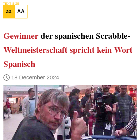
TEXT SIZE
aa
AA
Gewinner
der spanischen Scrabble-
Weltmeisterschaft
spricht kein Wort
Spanisch
18 December 2024