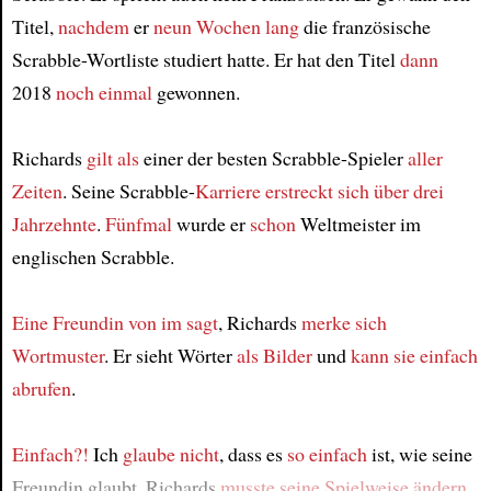
Titel,
nachdem
er
neun Wochen lang
die französische
Scrabble-Wortliste studiert hatte. Er hat den Titel
dann
2018
noch einmal
gewonnen.
Richards
gilt als
einer der besten Scrabble-Spieler
aller
Zeiten
. Seine Scrabble-
Karriere
erstreckt sich über
drei
Jahrzehnte
.
Fünfmal
wurde er
schon
Weltmeister im
englischen Scrabble.
Eine Freundin von im sagt
, Richards
merke sich
Wortmuster
. Er sieht Wörter
als Bilder
und
kann sie einfach
abrufen
.
Einfach?!
Ich
glaube nicht
, dass es
so einfach
ist, wie seine
Freundin glaubt. Richards
musste seine Spielweise ändern
,