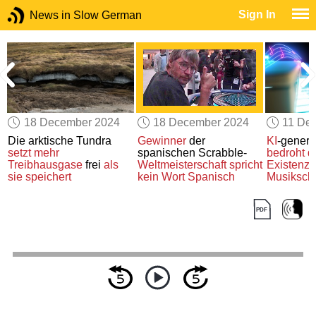
Sign In
News in Slow German
18 December 2024
18 December 2024
11 De
Die arktische Tundra
Gewinner
der
KI
-generi
g
setzt
mehr
spanischen Scrabble-
bedroht d
Treibhausgase
frei
als
Weltmeisterschaft
spricht
Existenz
sie speichert
kein Wort Spanisch
Musiksch