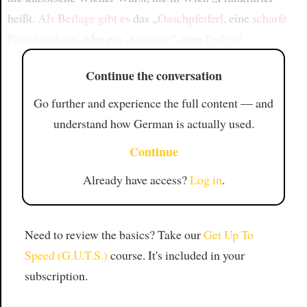
heißt.
Als Beilage
gibt es
das „
Oaschpfeiferl
, eine
scharfe
Paprikaschote
, oder ein „
Glasaug
“, eine
Perlzwi
Continue the conversation
Go further and experience the full content — and
understand how German is actually used.
Continue
Already have access?
Log in
.
Need to review the basics? Take our
Get Up To
Speed (G.U.T.S.)
course. It's included in your
subscription.