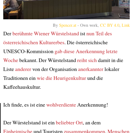
By
Spencer.at
-
Own work
,
CC BY 4.0
,
Link
Der
berühmte Wiener Würstelstand
ist
nun
Teil des
österreichischen Kulturerbes
. Die österreichische
UNESCO-Kommission
gab
diese Anerkennung
letzte
Woche
bekannt. Der Würstelstand
reiht sich
damit in die
Liste
anderer
von der Organisation
anerkannter
lokaler
Traditionen ein
wie die Heurigenkultur
und die
Kaffeehauskultur.
Ich finde, es ist eine
wohlverdiente
Anerkennung!
Article
Der Würstelstand ist ein
beliebter Ort
, an dem
Einheimische
und Touristen
zusammenkommen
.
Menschen