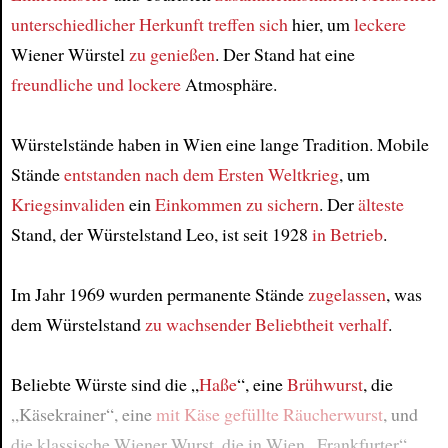
unterschiedlicher Herkunft
treffen sich
hier, um
leckere
Wiener Würstel
zu genießen
. Der Stand hat eine
freundliche und lockere
Atmosphäre.
Würstelstände haben in Wien eine lange Tradition. Mobile
Stände
entstanden
nach dem Ersten Weltkrieg
, um
Kriegsinvaliden
ein
Einkommen
zu sichern
. Der
älteste
Stand, der Würstelstand Leo, ist seit 1928
in Betrieb
.
Im Jahr 1969 wurden permanente Stände
zugelassen
, was
dem Würstelstand
zu wachsender Beliebtheit
verhalf
.
Beliebte Würste sind die „
Haße
“, eine
Brühwurst
, die
„Käsekrainer“, eine
mit Käse gefüllte Räucherwurst
, und
die klassische Wiener Wurst, die in Wien „Frankfurter“