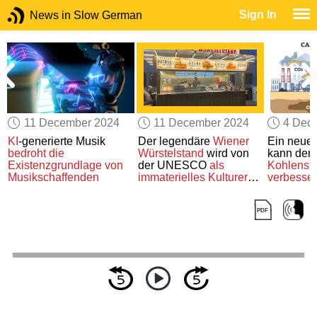
Sign In
News in Slow German
11 December 2024
11 December 2024
4 Dec
KI
-generierte Musik
Der legendäre
Wiener
Ein neue
bedroht die
Würstelstand
wird von
kann den
t
Existenzgrundlage
von
der UNESCO
als
Kohlenst
Musikschaffenden
immaterielles Kulturerbe
verbesse
anerkannt