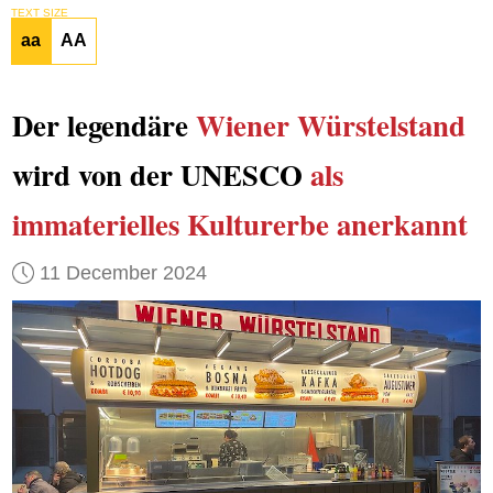
TEXT SIZE
aa
AA
Der legendäre
Wiener Würstelstand
wird von der UNESCO
als
immaterielles Kulturerbe
anerkannt
11 December 2024