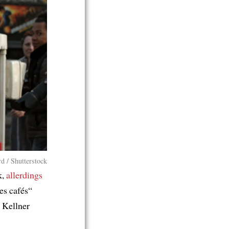
d / Shutterstock
k,
allerdings
es cafés“
 Kellner