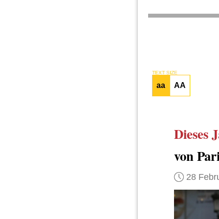
TEXT SIZE
aa
AA
Dieses 
von Par
28 Febr