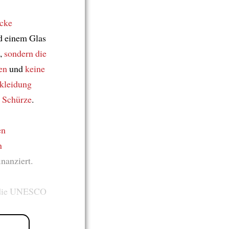
ecke
d einem Glas
,
sondern die
en
und
keine
kleidung
r
Schürze
.
en
n
inanziert.
 die UNESCO