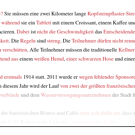
e?
Sie müssen eine zwei Kilometer lange
Kopfsteinpflaster-Str
,
während
sie ein
Tablett
mit einem Croissant, einem Kaffee un
ncieren.
Dabei
ist
nicht die Geschwindigkeit
das
Entscheidende
keit
. Die
Regeln
sind
streng
. Die
Teilnehmer
dürfen nicht
renn
n
verschütten
. Alle Teilnehmer müssen die traditionelle
Kellner
hend aus
einem
weißen Hemd
,
einer schwarzen Hose
und eine
nd
erstmals
1914 statt. 2011 wurde er
wegen fehlender Sponsor
In diesem Jahr wird der Lauf
von zwei der größten
französische
verbände
und dem
Wasserversorgungsunternehmen
der Stadt f
der französischen Bistros und Cafés
setzt sich dafür ein
, dass
che Café-Kultur in die Liste des „
immateriellen Kultur