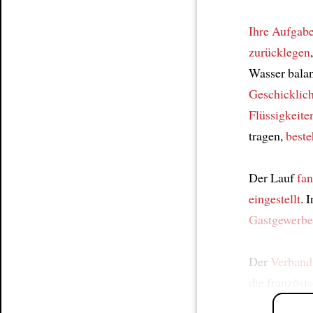
Ihre Aufgab
zurücklegen
Wasser bala
Geschicklich
Flüssigkeite
tragen,
beste
Der Lauf
fa
eingestellt
. 
Gastgewerbe
Der
Verband
die französis