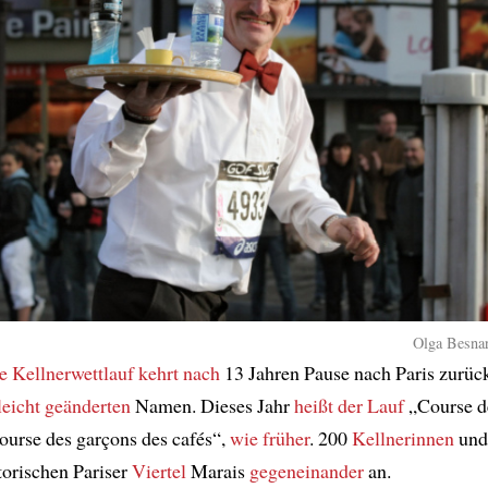
Olga Besnar
e Kellnerwettlauf
kehrt
nach
13 Jahren Pause nach Paris zurüc
leicht geänderten
Namen. Dieses Jahr
heißt
der Lauf
„Course d
ourse des garçons des cafés“,
wie früher
. 200
Kellnerinnen
und
torischen Pariser
Viertel
Marais
gegeneinander
an.