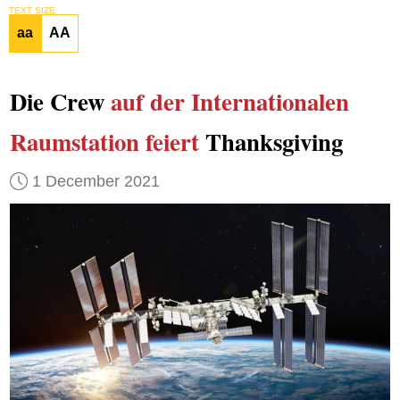
TEXT SIZE
aa
AA
Die Crew
auf der Internationalen
Raumstation
feiert
Thanksgiving
1 December 2021