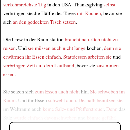
verkehrsreichste Tag
in den USA. Thanksgiving
selbst
verbringen sie die Hälfte des Tages
mit Kochen
, bevor sie
sich
an den gedeckten Tisch
setzen
.
Die Crew in der Raumstation
braucht natürlich nicht
zu
reisen
. Und
sie müssen auch nicht
lange
kochen,
denn sie
erwärmen ihr Essen
einfach
.
Stattdessen
arbeiten sie
und
verbringen Zeit auf dem Laufband
, bevor sie
zusammen
essen
.
Sie setzen sich
zum Essen
auch nicht
hin.
Sie schweben im
Raum.
Und ihr Essen
schwebt auch
.
Deshalb
benutzen sie
im Weltraum auch
keine Salz- und Pfefferstreuer
.
Denn
das
Salz
würde einfach davonschweben
und
könnte gefährl