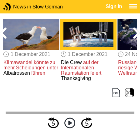
Sign In
News in Slow German
1 December 2021
1 December 2021
24 No
Klimawandel
könnte
zu
Die Crew
auf der
Russland
mehr Scheidungen
unter
Internationalen
riesige W
n
Albatrossen
führen
Raumstation
feiert
Weltraum
Thanksgiving