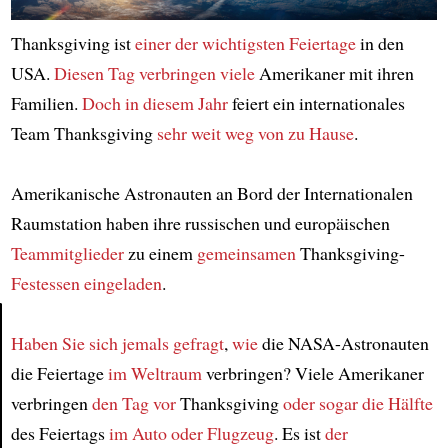
Thanksgiving ist
einer der wichtigsten Feiertage
in den
USA.
Diesen Tag
verbringen
viele
Amerikaner mit ihren
Familien.
Doch in diesem Jahr
feiert ein internationales
Team Thanksgiving
sehr weit weg von zu Hause
.
Amerikanische Astronauten an Bord der Internationalen
Raumstation haben ihre russischen und europäischen
Teammitglieder
zu einem
gemeinsamen
Thanksgiving-
Festessen
eingeladen
.
Haben Sie sich jemals gefragt
,
wie
die NASA-Astronauten
Article
die Feiertage
im Weltraum
verbringen? Viele Amerikaner
verbringen
den Tag vor
Thanksgiving
oder sogar die Hälfte
des Feiertags
im Auto oder Flugzeug
. Es ist
der