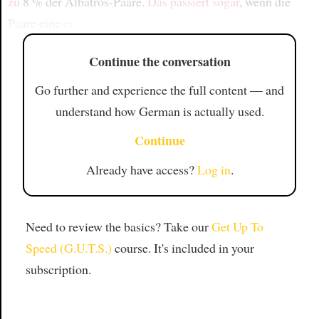
zu
8 % der Albatros-Paare.
Das passiert sogar
, wenn die
Paare eine
er
Continue the conversation
Go further and experience the full content — and
understand how German is actually used.
Continue
Already have access?
Log in
.
Need to review the basics? Take our
Get Up To
Speed (G.U.T.S.)
course. It's included in your
subscription.