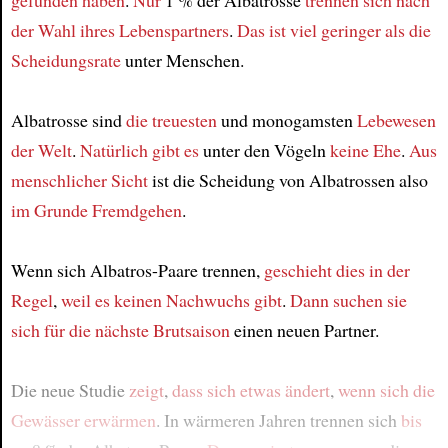
gefunden haben
.
Nur
1 % der Albatrosse
trennen sich
nach
der Wahl
ihres Lebenspartners
.
Das ist viel geringer als
die
Scheidungsrate
unter Menschen.
Albatrosse sind
die treuesten
und monogamsten
Lebewesen
der Welt
.
Natürlich
gibt es
unter den Vögeln
keine Ehe
.
Aus
menschlicher Sicht
ist die Scheidung von Albatrossen also
im Grunde
Fremdgehen
.
Wenn sich Albatros-Paare trennen,
geschieht dies
in der
Regel
,
weil es keinen Nachwuchs gibt
.
Dann
suchen sie
sich
für die nächste Brutsaison
einen neuen Partner.
Die neue Studie
zeigt
,
dass sich etwas ändert
,
wenn sich die
Gewässer erwärmen
. In wärmeren Jahren trennen sich
bis