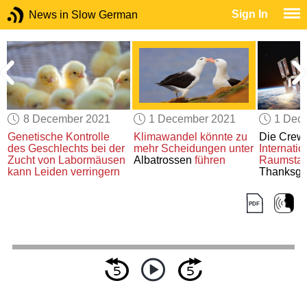
Sign In
News in Slow German
8 December 2021
1 December 2021
1 Dec
Genetische Kontrolle
Klimawandel
könnte
zu
Die Cre
des Geschlechts
bei der
mehr Scheidungen
unter
Internati
n
Zucht von
Labormäusen
Albatrossen
führen
Raumstat
kann Leiden verringern
Thanksgi