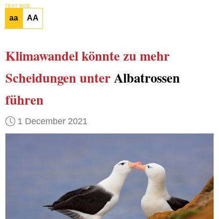
TEXT SIZE
aa
AA
Klimawandel
könnte
zu mehr
Scheidungen
unter
Albatrossen
führen
1 December 2021