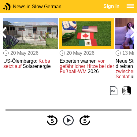
Sign In
News in Slow German
20 May 2026
20 May 2026
13 Ma
US-Ölembargo:
Kuba
Experten warnen
vor
Neue Stu
setzt auf
Solarenergie
gefährlicher Hitze
bei der
direkten
Fußball-WM
2026
zwischen
Schlaf
und