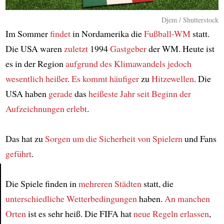
Djem / Shutterstock
Im Sommer
findet
in Nordamerika die
Fußball-WM
statt.
Die USA waren
zuletzt
1994
Gastgeber
der WM. Heute ist
es in der Region
aufgrund des Klimawandels
jedoch
wesentlich heißer
.
Es kommt
häufiger
zu
Hitzewellen
. Die
USA haben
gerade
das
heißeste Jahr
seit Beginn der
Aufzeichnungen
erlebt
.
Das hat zu
Sorgen um die Sicherheit
von Spielern
und Fans
geführt
.
Die Spiele finden in
mehreren Städten
statt, die
Article
unterschiedliche Wetterbedingungen
haben.
An manchen
Orten
ist es sehr heiß. Die FIFA hat
neue Regeln erlassen
,