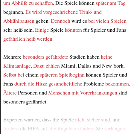
um Abhilfe zu schaffen
. Die Spiele können
später am Tag
beginnen.
Es wird
vorgeschriebene Trink- und
Abkühlpausen
geben.
Dennoch
wird es
bei vielen Spielen
sehr heiß sein.
Einige
Spiele
könnten
für Spieler und Fans
gefährlich heiß werden
.
Mehrere
besonders gefährdete
Stadien haben
keine
Klimaanlage
.
Dazu zählen
Miami, Dallas und New York.
Selbst bei
einem
späteren Spielbeginn
können Spieler und
Fans
durch die Hitze
gesundheitliche
Probleme
bekommen
.
Ältere
Personen und
Menschen mit Vorerkrankungen
sind
besonders gefährdet.
Experten warnen, dass die Spiele
nicht sicher sind
, und
fordern
die FIFA auf,
die Regeln zu ändern
Sie
verlangen