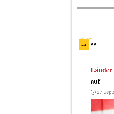
TEXT SIZE
aa
AA
Länder
auf
17 Sept