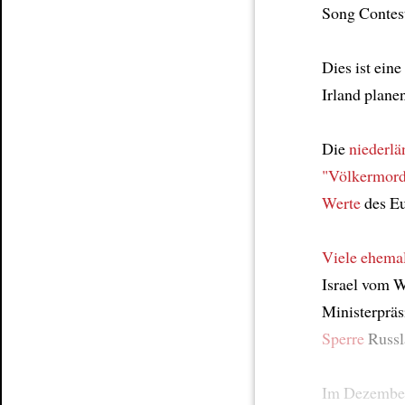
Song Contes
Dies ist eine
Irland plane
Die
niederlä
"Völkermor
Werte
des Eu
Viele ehema
Israel vom 
Ministerprä
Sperre
Russl
Im Dezember