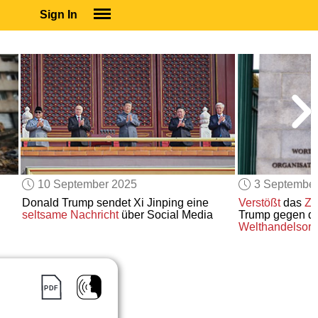
Sign In
SIGN IN
SUBSCRIBE
EDUCATIONAL LICENSES
GIFT CARDS
OTHER LANGUAGES
ABOUT US
ALEXA
10 September 2025
3 Septembe
ADJUST COLORS
Donald Trump sendet Xi Jinping eine
Verstößt
das
Zo
seltsame Nachricht
über Social Media
Trump gegen d
Welthandelsorg