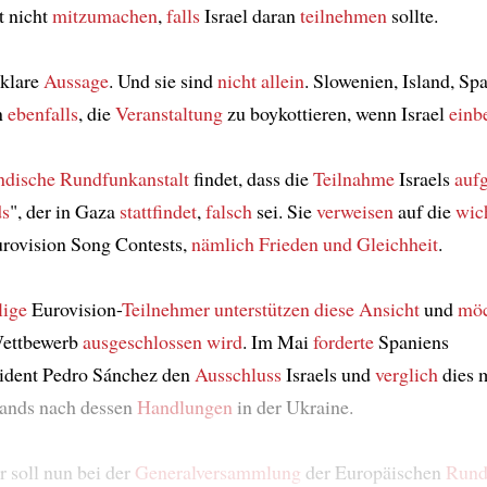
t nicht
mitzumachen
,
falls
Israel daran
teilnehmen
sollte.
 klare
Aussage
. Und sie sind
nicht allein
. Slowenien, Island, Sp
n
ebenfalls
, die
Veranstaltung
zu boykottieren, wenn Israel
einb
ndische Rundfunkanstalt
findet, dass die
Teilnahme
Israels
auf
ds
", der in Gaza
stattfindet
,
falsch
sei. Sie
verweisen
auf die
wic
rovision Song Contests,
nämlich
Frieden und Gleichheit
.
lige
Eurovision-
Teilnehmer
unterstützen diese Ansicht
und
möc
Wettbewerb
ausgeschlossen wird
. Im Mai
forderte
Spaniens
sident Pedro Sánchez den
Ausschluss
Israels und
verglich
dies m
ands nach dessen
Handlungen
in der Ukraine.
 soll nun bei der
Generalversammlung
der Europäischen
Rund