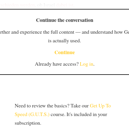
tschieden werden
, ob Israel
dabei ist
.
Continue the conversation
rther and experience the full content — and understand how 
is actually used.
Continue
Already have access?
Log in
.
Need to review the basics? Take our
Get Up To
Speed (G.U.T.S.)
course. It's included in your
subscription.