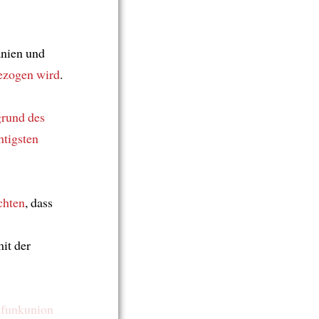
anien und
ezogen wird
.
grund des
htigsten
hten
, dass
it der
funkunion