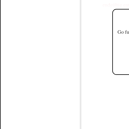
endgültig
en
Go fu