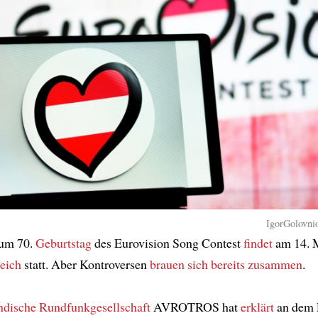
IgorGolovnio
zum 70.
Geburtstag
des Eurovision Song Contest
findet
am 14. M
eich
statt. Aber Kontroversen
brauen sich bereits zusammen
.
ndische
Rundfunkgesellschaft
AVROTROS hat
erklärt
an dem 