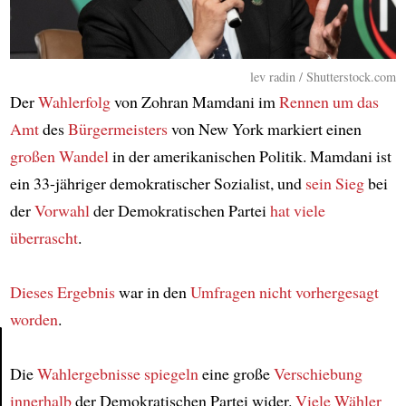
lev radin / Shutterstock.com
Der
Wahlerfolg
von Zohran Mamdani im
Rennen um das
Amt
des
Bürgermeisters
von New York markiert einen
großen Wandel
in der amerikanischen Politik. Mamdani ist
ein 33-jähriger demokratischer Sozialist, und
sein Sieg
bei
der
Vorwahl
der Demokratischen Partei
hat viele
überrascht
.
Dieses Ergebnis
war in den
Umfragen
nicht vorhergesagt
worden
.
Die
Wahlergebnisse
spiegeln
eine große
Verschiebung
Article
innerhalb
der Demokratischen Partei wider.
Viele Wähler