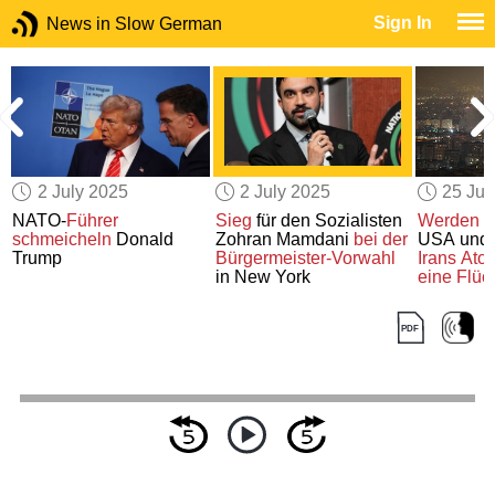
Sign In
News in Slow German
2 July 2025
2 July 2025
25 Ju
NATO-
Führer
Sieg
für den Sozialisten
Werden di
schmeicheln
Donald
Zohran Mamdani
bei der
USA und 
Trump
Bürgermeister-Vorwahl
Irans At
in New York
eine Flüch
auslösen