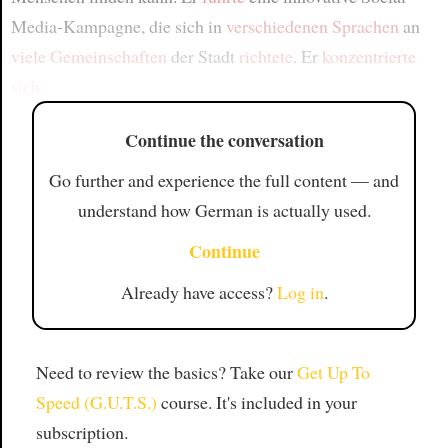
Media-Kampagne, die sich in
verschiedenen Sprachen
an
viele Gemeinschaften
der Stadt
richtete
. Er
konzentrierte
sich
Continue the conversation
Go further and experience the full content — and
understand how German is actually used.
Continue
Already have access?
Log in
.
Need to review the basics? Take our
Get Up To
Speed (G.U.T.S.)
course. It's included in your
subscription.