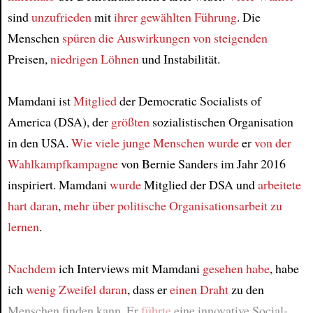
sind
unzufrieden
mit
ihrer gewählten Führung
. Die
Menschen
spüren die Auswirkungen
von steigenden
Preisen,
niedrigen Löhnen
und Instabilität.
Mamdani ist
Mitglied
der Democratic Socialists of
America (DSA), der
größten
sozialistischen Organisation
in den USA.
Wie viele junge Menschen
wurde
er
von der
Wahlkampfkampagne
von Bernie Sanders im Jahr 2016
inspiriert. Mamdani
wurde
Mitglied der DSA und
arbeitete
hart daran
,
mehr über politische Organisationsarbeit
zu
lernen
.
Nachdem
ich Interviews mit Mamdani
gesehen habe
, habe
ich
wenig Zweifel daran
, dass er
einen Draht
zu den
Menschen finden kann. Er
führte
eine innovative Social-