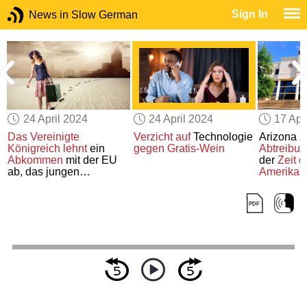
Sign In
News in Slow German
24 April 2024
24 April 2024
17 Apr
Das Vereinigte
Verzicht auf
Technologie
Arizona
s
Königreich
lehnt
ein
gegen Gratis-Wein
Abtreibun
Abkommen
mit der EU
der
Zeit d
ab, das jungen
Amerikan
Menschen
das
Leben im
Bürgerkri
Ausland
erleichtern soll
Kraft