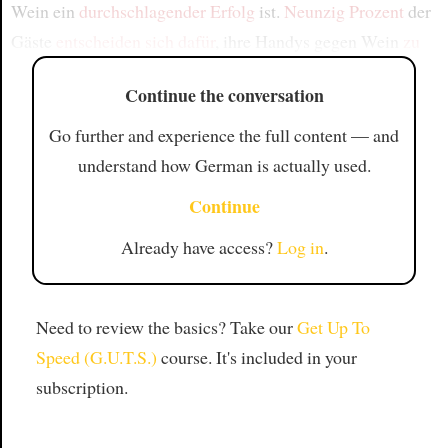
Wein ein
durchschlagender Erfolg
ist.
Neunzig Prozent
der
Gäste
entscheiden sich dafür
, ihre Handys gegen Wein
zu
Continue the conversation
Go further and experience the full content — and
understand how German is actually used.
Continue
Already have access?
Log in
.
Need to review the basics? Take our
Get Up To
Speed (G.U.T.S.)
course. It's included in your
subscription.