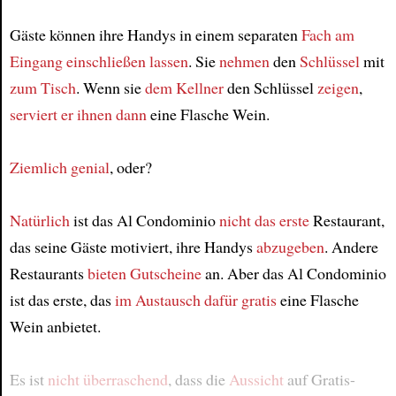
Gäste können ihre Handys in einem separaten
Fach am
Eingang
einschließen lassen
. Sie
nehmen
den
Schlüssel
mit
zum Tisch
. Wenn sie
dem Kellner
den Schlüssel
zeigen
,
serviert er ihnen
dann
eine Flasche Wein.
Ziemlich genial
, oder?
Natürlich
ist das Al Condominio
nicht das erste
Restaurant,
das seine Gäste motiviert, ihre Handys
abzugeben
. Andere
Restaurants
bieten
Gutscheine
an. Aber das Al Condominio
ist das erste, das
im Austausch dafür
gratis
eine Flasche
Wein anbietet.
Es ist
nicht überraschend
, dass die
Aussicht
auf Gratis-