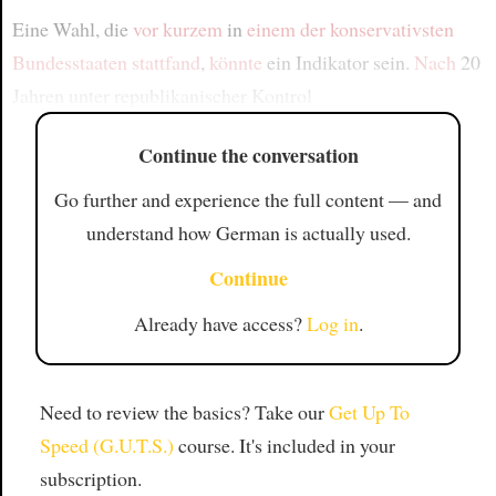
Eine Wahl, die
vor kurzem
in
einem der konservativsten
Bundesstaaten
stattfand
,
könnte
ein Indikator sein.
Nach
20
Jahren unter republikanischer Kontrol
Continue the conversation
Go further and experience the full content — and
understand how German is actually used.
Continue
Already have access?
Log in
.
Need to review the basics? Take our
Get Up To
Speed (G.U.T.S.)
course. It's included in your
subscription.