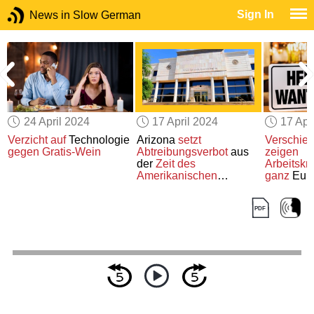
Sign In
News in Slow German
24 April 2024
17 April 2024
17 Apr
Verzicht auf
Technologie
Arizona
setzt
Verschie
gegen Gratis-Wein
Abtreibungsverbot
aus
zeigen
der
Zeit des
Arbeitskr
Amerikanischen
ganz
Eur
m
Bürgerkriegs
wieder in
Kraft