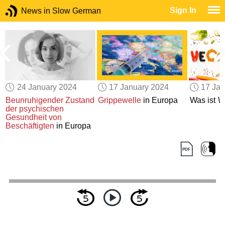
Sign In
News in Slow German
24 January 2024
17 January 2024
17 Jan
Beunruhigender Zustand
Grippewelle
in Europa
Was ist
V
der psychischen
r
Gesundheit
von
Beschäftigten
in Europa