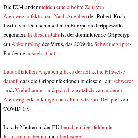
Die EU-Länder
melden eine erhöhte Zahl
von
Atemwegsinfektionen
.
Nach Angaben
des Robert-Koch-
Instituts in Deutschland hat in Europa die Grippewelle
begonnen.
In diesem Jahr
ist der dominierende Grippetyp
ein
Abkömmling
des Virus, das 2009 die
Schweinegrippe
-
Pandemie
ausgelöst hat
.
Laut offiziellen Angaben
gibt es derzeit
keine Hinweise
darauf
, dass die Grippeinfektionen in diesem Jahr
schwerer
sind.
Viele Länder
sind
jedoch zusätzlich
von anderen
Atemwegserkrankungen
betroffen
,
wie zum Beispiel
von
COVID-19.
Article
Lokale Medien in der EU
berichten über fehlende
Krankenhausbetten
und
überlastete