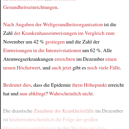
Gesundheitseinrichtungen
.
Nach Angaben der Weltgesundheitsorganisation
ist die
Zahl
der Krankenhauseinweisungen
im Vergleich zum
November um 42 %
gestiegen
und die Zahl der
Einweisungen in die Intensivstationen
um 62 %. Alle
Atemwegserkrankungen
erreichten
im Dezember
einen
neuen Höchstwert
, und
auch jetzt
gibt es
noch viele Fälle
.
Bedeutet dies
, dass die Epidemie
ihren Höhepunkt
erreicht
hat und
nun abklingt
?
Wahrscheinlich nicht.
Die drastische
Zunahme der Krankheitsfälle
im Dezember
ist
höchstwahrscheinlich die Folge
der großen
Menschenansammlungen
in den
Wochen vor dem