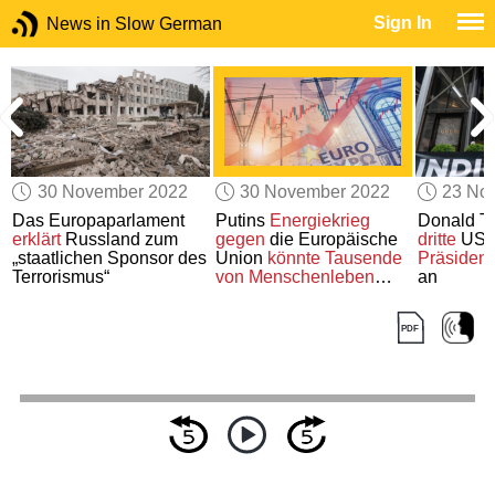
Sign In
News in Slow German
30 November 2022
30 November 2022
23 No
n
Das Europaparlament
Putins
Energiekrieg
Donald T
erklärt
Russland zum
gegen
die Europäische
dritte
US-
„staatlichen Sponsor des
Union
könnte
Tausende
Präsident
Terrorismus“
von Menschenleben
an
fordern