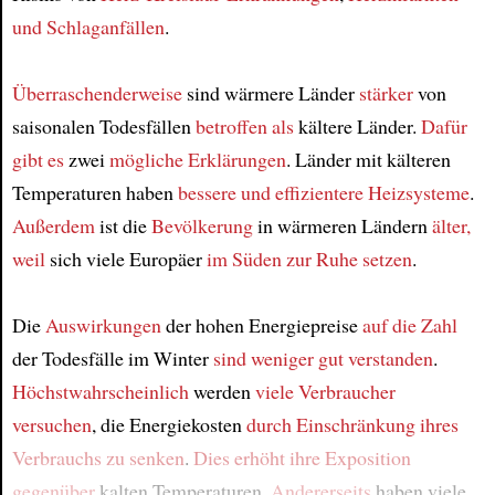
und Schlaganfällen
.
Überraschenderweise
sind wärmere Länder
stärker
von
saisonalen Todesfällen
betroffen als
kältere Länder.
Dafür
gibt es
zwei
mögliche Erklärungen
. Länder mit kälteren
Temperaturen haben
bessere und effizientere Heizsysteme
.
Außerdem
ist die
Bevölkerung
in wärmeren Ländern
älter,
weil
sich viele Europäer
im Süden
zur Ruhe setzen
.
Die
Auswirkungen
der hohen Energiepreise
auf die Zahl
der Todesfälle im Winter
sind weniger gut verstanden
.
Höchstwahrscheinlich
werden
viele Verbraucher
versuchen
, die Energiekosten
durch Einschränkung ihres
Verbrauchs
zu senken
.
Dies erhöht
ihre Exposition
gegenüber
kalten Temperaturen.
Andererseits
haben viele