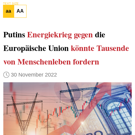
TEXT SIZE
aa
AA
Putins
Energiekrieg gegen
die
Europäische Union
könnte
Tausende
von Menschenleben
fordern
30 November 2022