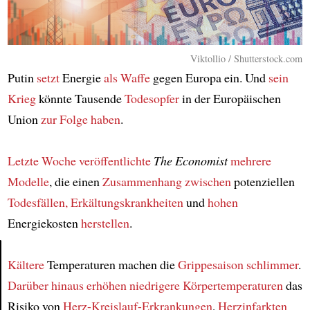
Viktollio / Shutterstock.com
Putin
setzt
Energie
als Waffe
gegen Europa ein. Und
sein
Krieg
könnte Tausende
Todesopfer
in der Europäischen
Union
zur Folge haben
.
Letzte Woche
veröffentlichte
The Economist
mehrere
Modelle
, die einen
Zusammenhang
zwischen
potenziellen
Todesfällen, Erkältungskrankheiten
und
hohen
Energiekosten
herstellen
.
Kältere
Temperaturen machen die
Grippesaison
schlimmer
.
Article
Darüber hinaus
erhöhen
niedrigere Körpertemperaturen
das
Risiko von
Herz-Kreislauf-Erkrankungen
,
Herzinfarkten