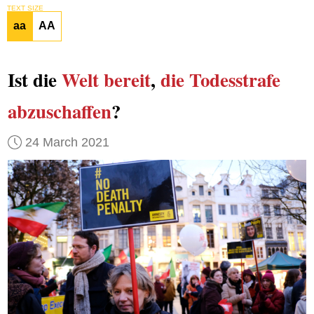
TEXT SIZE
aa
AA
Ist die
Welt
bereit
,
die Todesstrafe
abzuschaffen
?
24 March 2021