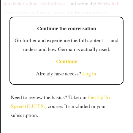
Ich denke schon
.
Ich hoffe es
. Und wenn die
Wirtschaft
Veränderungen fordert
,
hören
die Regierungen zu.
Continue the conversation
Go further and experience the full content — and
understand how German is actually used.
Continue
Already have access?
Log in
.
Need to review the basics? Take our
Get Up To
Speed (G.U.T.S.)
course. It's included in your
subscription.