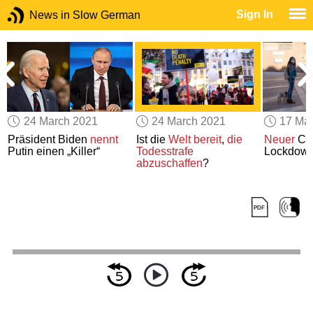
Sign In
News in Slow German
24 March 2021
24 March 2021
17 Ma
Präsident Biden
nennt
Ist die
Welt
bereit
,
die
Neuer
CO
Putin einen „Killer“
Todesstrafe
Lockdown 
abzuschaffen
?