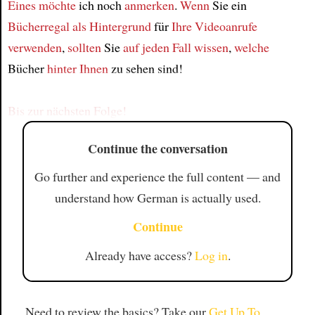
Eines
möchte
ich noch
anmerken
.
Wenn
Sie ein
Bücherregal als Hintergrund
für
Ihre Videoanrufe
Article
verwenden
,
sollten
Sie
auf jeden Fall
wissen
,
welche
Bücher
hinter Ihnen
zu sehen sind!
Bis zur nächsten Folge!
Continue the conversation
Go further and experience the full content — and
understand how German is actually used.
Continue
Already have access?
Log in
.
Need to review the basics? Take our
Get Up To