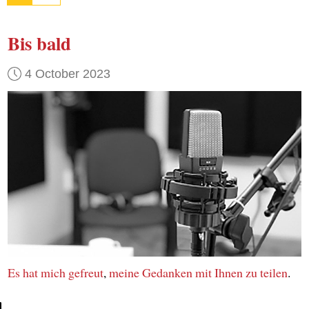
Bis bald
4 October 2023
Es hat mich gefreut
,
meine Gedanken
mit Ihnen
zu teilen
.