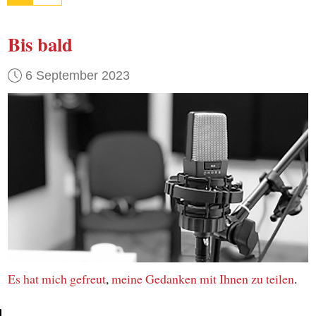
Bis bald
6 September 2023
Es hat mich gefreut
,
meine Gedanken
mit Ihnen
zu teilen
.