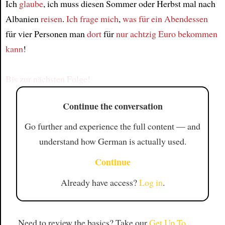
Ich
glaube
, ich muss diesen Sommer oder Herbst mal nach
Albanien
reisen
.
Ich frage mich
,
was für ein Abendessen
Article
für vier Personen man
dort
für
nur achtzig Euro
bekommen
kann
!
Bis zur nächsten Folge!
Continue the conversation
Go further and experience the full content — and
understand how German is actually used.
Continue
Already have access?
Log in
.
Need to review the basics? Take our
Get Up To