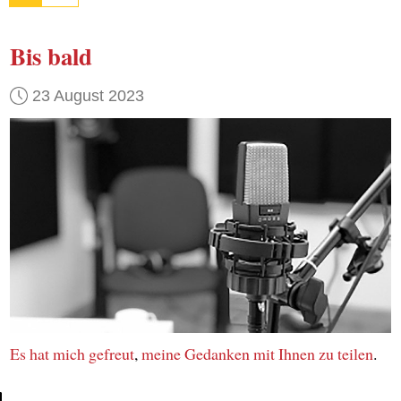
Bis bald
23 August 2023
Es hat mich gefreut
,
meine Gedanken
mit Ihnen
zu teilen
.