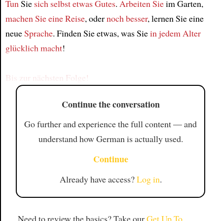
Tun
Sie
sich selbst
etwas Gutes
.
Arbeiten Sie
im Garten,
machen Sie eine Reise
, oder
noch besser
, lernen Sie eine
Article
neue
Sprache
. Finden Sie etwas, was Sie
in jedem Alter
glücklich macht
!
Bis zur nächsten Folge!
Continue the conversation
Go further and experience the full content — and
understand how German is actually used.
Continue
Already have access?
Log in
.
Need to review the basics? Take our
Get Up To