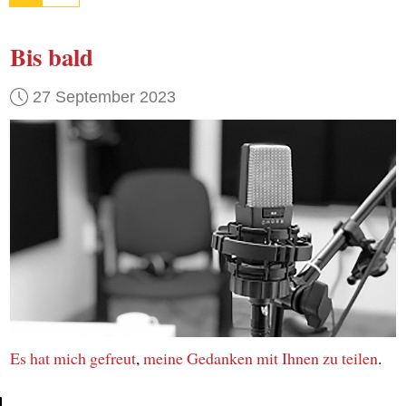
Bis bald
27 September 2023
Es hat mich gefreut
,
meine Gedanken
mit Ihnen
zu teilen
.