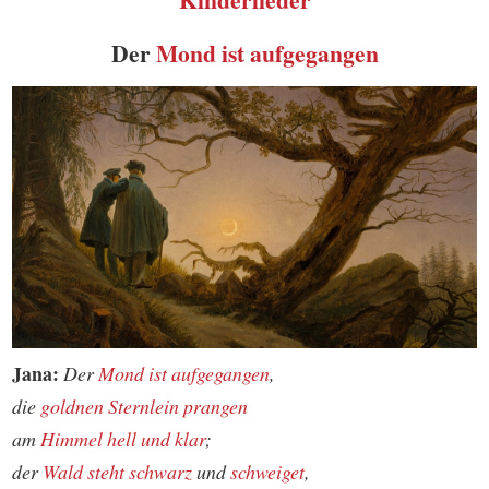
Der
Mond
ist aufgegangen
Jana:
Der
Mond ist aufgegangen
,
die
goldnen Sternlein prangen
am
Himmel
hell und klar
;
der
Wald
steht schwarz
und
schweiget
,