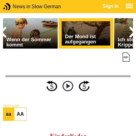
Sign In
News in Slow German
Der Mond ist
Wenn der Sommer
Ich ste
aufgegangen
kommt
Krippen
TEXT SIZE
aa
AA
Kinderlieder