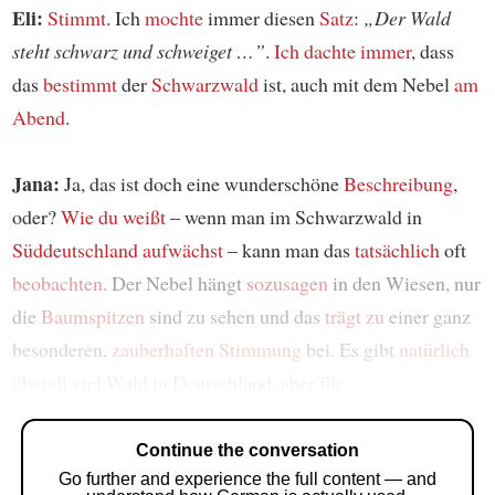
Eli:
Stimmt
. Ich
mochte
immer diesen
Satz
:
„Der Wald
steht schwarz und schweiget …”
.
Ich dachte immer
, dass
das
bestimmt
der
Schwarzwald
ist, auch mit dem Nebel
am
Abend
.
Jana:
Ja, das ist doch eine wunderschöne
Beschreibung
,
oder?
Wie du weißt
– wenn man im Schwarzwald in
Süddeutschland
aufwächst
– kann man das
tatsächlich
oft
beobachten
. Der Nebel hängt
sozusagen
in den Wiesen, nur
die
Baumspitzen
sind zu sehen und das
trägt zu
einer ganz
besonderen,
zauberhaften Stimmung
bei. Es gibt
natürlich
überall
viel Wald in Deutschland, aber für
Continue the conversation
Go further and experience the full content — and