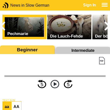
Sign In
News in Slow German
Pechmarie
Die Lauch-Fehde
Der bös
Beginner
Intermediate
TEXT SIZE
aa
AA