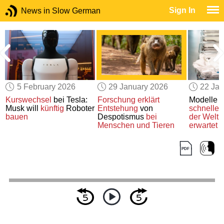
Sign In
News in Slow German
5 February 2026
29 January 2026
22 Jan
Kurswechsel
bei Tesla:
Forschung erklärt
Modelle
p
Musk will
künftig
Roboter
Entstehung
von
schnelle
bauen
Despotismus
bei
der Weltb
n
Menschen und Tieren
erwartet