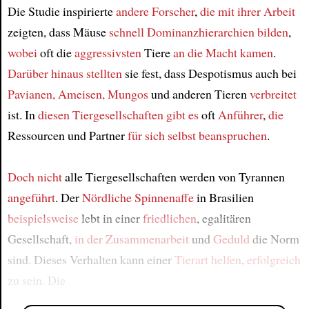
Die Studie inspirierte
andere Forscher
,
die
mit ihrer Arbeit
zeigten, dass Mäuse
schnell Dominanzhierarchien bilden
,
wobei
oft die
aggressivsten
Tiere
an die Macht kamen
.
Darüber hinaus
stellten
sie fest, dass Despotismus auch bei
Pavianen, Ameisen, Mungos
und anderen Tieren
verbreitet
ist. In
diesen Tiergesellschaften
gibt es
oft
Anführer
,
die
Ressourcen und Partner
für sich selbst beanspruchen
.
Doch nicht
alle Tiergesellschaften werden von Tyrannen
angeführt
. Der
Nördliche Spinnenaffe
in Brasilien
beispielsweise
lebt in einer
friedlichen
, egalitären
Gesellschaft,
in der
Zusammenarbeit
und
Geduld
die Norm
sind. Dieses Verhalten kann einer
Tierart
helfen
,
erfolgreich
zu sein. Die