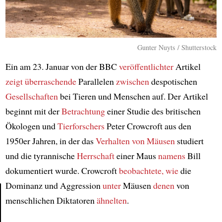
Gunter Nuyts / Shutterstock
Ein am 23. Januar von der BBC
veröffentlichter
Artikel
zeigt
überraschende
Parallelen
zwischen
despotischen
Gesellschaften
bei Tieren und Menschen auf. Der Artikel
beginnt mit der
Betrachtung
einer Studie des britischen
Ökologen und
Tierforschers
Peter Crowcroft aus den
1950er Jahren, in der das
Verhalten von Mäusen
studiert
und die tyrannische
Herrschaft
einer Maus
namens
Bill
dokumentiert wurde. Crowcroft
beobachtete, wie
die
Dominanz und Aggression
unter
Mäusen
denen
von
menschlichen Diktatoren
ähnelten
.
Article