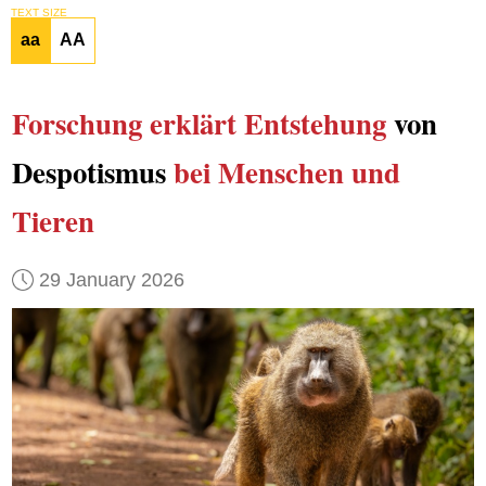
TEXT SIZE
aa
AA
Forschung erklärt Entstehung
von
Despotismus
bei Menschen und
Tieren
29 January 2026