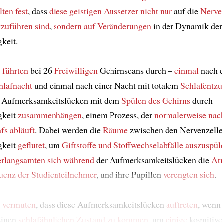
lten fest
, dass
diese geistigen Aussetzer
nicht nur
auf die
Nerve
zuführen sind
,
sondern auf Veränderungen
in der Dynamik der
gkeit.
r
führten
bei 26
Freiwilligen
Gehirnscans durch –
einmal
nach e
hlafnacht
und einmal nach einer Nacht mit totalem
Schlafentz
s Aufmerksamkeitslücken mit dem
Spülen des Gehirns
durch
gkeit
zusammenhängen
, einem Prozess, der
normalerweise
nac
afs
abläuft
. Dabei werden die
Räume
zwischen den Nervenzelle
gkeit
geflutet
, um
Giftstoffe und Stoffwechselabfälle
auszuspül
erlangsamten sich
während
der Aufmerksamkeitslücken die
At
quenz
der Studienteilnehmer
, und ihre Pupillen
verengten sich
.
r
vermuten
, dass diese Aufmerksamkeitslücken
auftreten
, wenn
 einen
schlafähnlichen Zustand
zu kommen
, um
einige
kognitiv