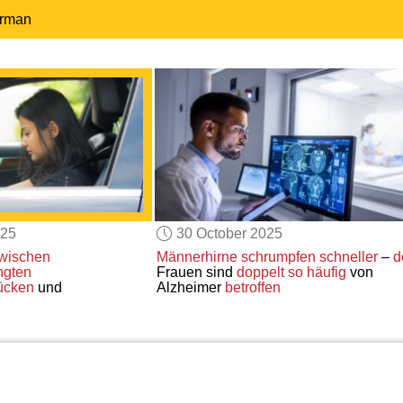
erman
025
30 October 2025
wischen
Männerhirne
schrumpfen schneller
–
d
ngten
Frauen sind
doppelt so häufig
von
ücken
und
Alzheimer
betroffen