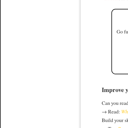
Go fu
Improve y
Can you rea
→ Read:
Why
Build your s