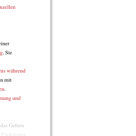
nzellen
iner
ug
. Sie
hts während
n mit
en
.
mung und
 das Gehirn
e Funktionen