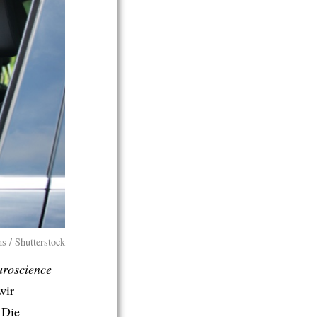
s / Shutterstock
uroscience
wir
. Die