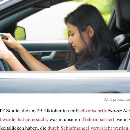
AshTproduction
T-Studie, die am 29. Oktober in der
Fachzeitschrift
Nature Ne
ht wurde
,
hat untersucht
, was in unserem
Gehirn
passiert
, wenn 
eitslücken haben, die
durch Schlafmangel verursacht werden