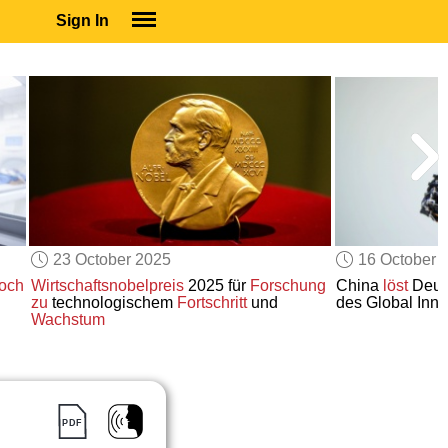
Sign In
SIGN IN
SUBSCRIBE
EDUCATIONAL LICENSES
GIFT CARDS
OTHER LANGUAGES
ABOUT US
ALEXA
23 October 2025
16 October 
ADJUST COLORS
och
Wirtschaftsnobelpreis
2025 für
Forschung
China
löst
Deuts
zu
technologischem
Fortschritt
und
des Global Inno
Wachstum