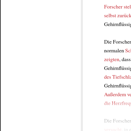
Forscher
stel
selbst
zurück
Gehirnflüssi
Die Forsche
normalen
Sc
zeigten
, das
Gehirnflüssi
des Tiefschl
Gehirnflüssi
Außerdem
v
die Herzfre
Die Forsche
versucht
, in