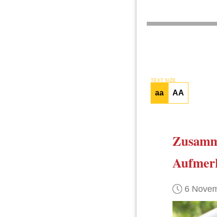
TEXT SIZE
aa
AA
Zusamm
Aufmerk
6 Novem