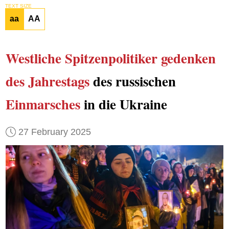
TEXT SIZE
aa
AA
Westliche Spitzenpolitiker
gedenken
des Jahrestags
des russischen
Einmarsches
in die Ukraine
27 February 2025