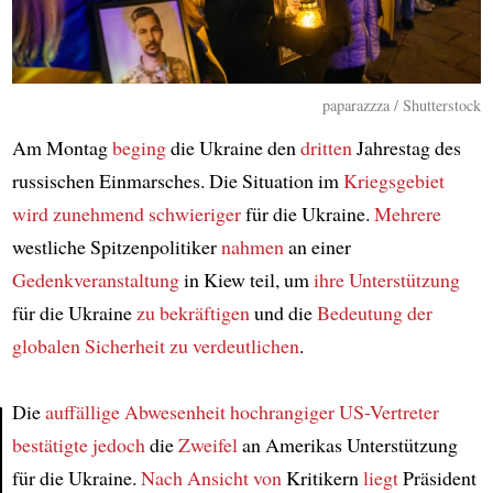
paparazzza / Shutterstock
Am Montag
beging
die Ukraine den
dritten
Jahrestag des
russischen Einmarsches. Die Situation im
Kriegsgebiet
wird zunehmend schwieriger
für die Ukraine.
Mehrere
westliche Spitzenpolitiker
nahmen
an einer
Gedenkveranstaltung
in Kiew teil, um
ihre Unterstützung
für die Ukraine
zu bekräftigen
und die
Bedeutung der
globalen Sicherheit
zu verdeutlichen
.
Die
auffällige Abwesenheit
hochrangiger US-Vertreter
bestätigte
jedoch
die
Zweifel
an Amerikas Unterstützung
Article
für die Ukraine.
Nach Ansicht von
Kritikern
liegt
Präsident