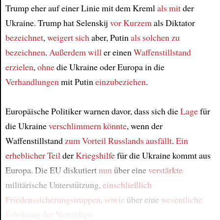
Trump eher auf einer Linie mit dem Kreml
als mit
der
Ukraine. Trump hat Selenskij
vor Kurzem
als Diktator
bezeichnet
,
weigert sich
aber, Putin
als solchen zu
bezeichnen
.
Außerdem
will
er einen
Waffenstillstand
erzielen
,
ohne
die Ukraine oder Europa in die
Verhandlungen
mit Putin
einzubeziehen
.
Europäische Politiker warnen davor, dass sich die
Lage
für
die Ukraine
verschlimmern könnte
, wenn der
Waffenstillstand
zum Vorteil Russlands ausfällt
.
Ein
erheblicher Teil
der
Kriegshilfe
für die Ukraine kommt aus
Europa. Die EU diskutiert
nun
über eine
verstärkte
militärische Unterstützung,
einschließlich
Friedenssicherungstruppen
,
sowie
über eine
wesentliche
Erhöhung der Verteidigu