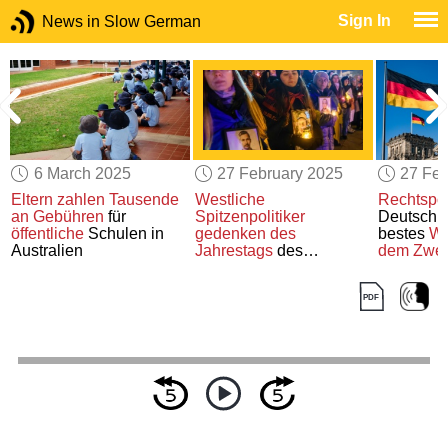
Sign In
News in Slow German
6 March 2025
27 February 2025
27 Feb
Eltern
zahlen
Tausende
Westliche
Rechtspop
t
an Gebühren
für
Spitzenpolitiker
Deutschl
öffentliche
Schulen in
gedenken des
bestes
Wa
Australien
Jahrestags
des
dem Zweit
russischen
Einmarsches
in die Ukraine