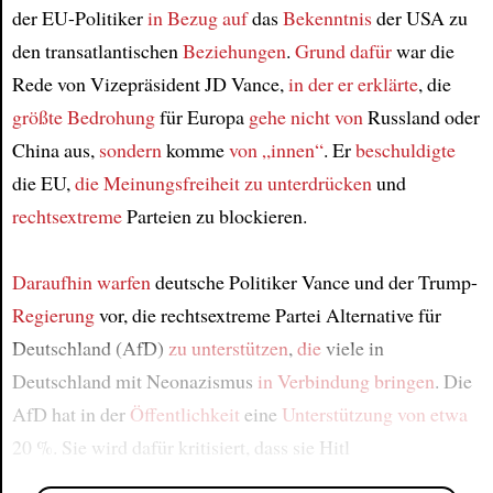
der EU-Politiker
in Bezug auf
das
Bekenntnis
der USA zu
den transatlantischen
Beziehungen
.
Grund dafür
war die
Rede von Vizepräsident JD Vance,
in der er erklärte
, die
größte Bedrohung
für Europa
gehe nicht von
Russland oder
China aus,
sondern
komme
von „innen“
. Er
beschuldigte
die EU,
die Meinungsfreiheit zu unterdrücken
und
rechtsextreme
Parteien zu blockieren.
Daraufhin
warfen
deutsche Politiker Vance und der Trump-
Regierung
vor, die rechtsextreme Partei Alternative für
Deutschland (AfD)
zu unterstützen
,
die
viele in
Deutschland mit Neonazismus
in Verbindung bringen
. Die
AfD hat in der
Öffentlichkeit
eine
Unterstützung von etwa
20 %. Sie wird dafür kritisiert, dass sie Hitl