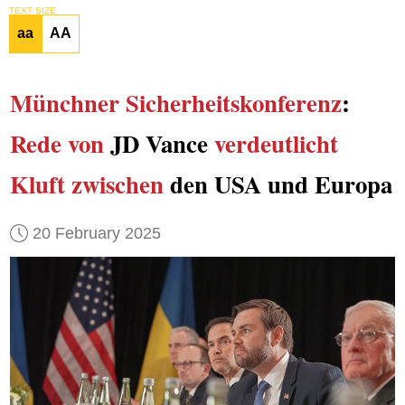
TEXT SIZE
aa
AA
Münchner Sicherheitskonferenz
:
Rede von
JD Vance
verdeutlicht
Kluft zwischen
den USA und Europa
20 February 2025