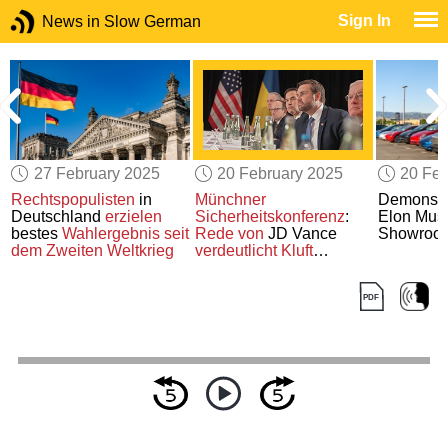
Sign In
News in Slow German
27 February 2025
20 February 2025
20 Feb
Rechtspopulisten
in
Münchner
Demonstr
Deutschland
erzielen
Sicherheitskonferenz
:
Elon Mus
bestes
Wahlergebnis
seit
Rede von
JD Vance
Showroo
dem Zweiten Weltkrieg
verdeutlicht Kluft
s
zwischen
den USA und
Europa