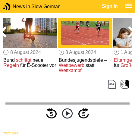
Sign In
News in Slow German
8 August 2024
8 August 2024
1 Augu
s
Bund
schlägt
neue
Bundesjugendspiele –
Elterngel
Regeln
für E-Scooter vor
Wettbewerb
statt
für
Großel
Wettkampf
TEXT SIZE