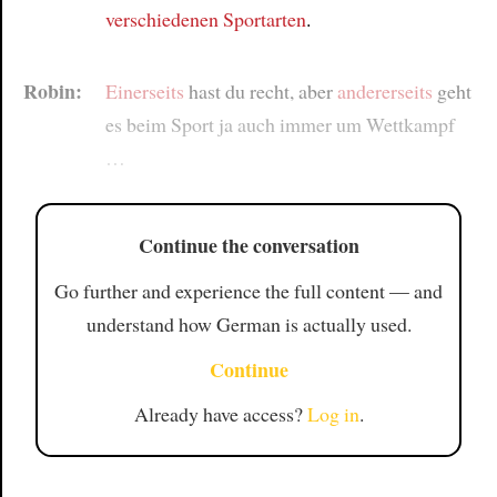
verschiedenen Sportarten
.
Robin:
Einerseits
hast du recht, aber
andererseits
geht
es beim Sport ja auch immer um Wettkampf
…
Continue the conversation
Go further and experience the full content — and
understand how German is actually used.
Continue
Already have access?
Log in
.