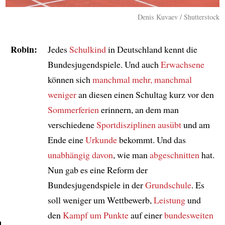
Denis Kuvaev / Shutterstock
Robin:
Jedes
Schulkind
in Deutschland kennt die
Bundesjugendspiele. Und auch
Erwachsene
können sich
manchmal mehr, manchmal
weniger
an diesen einen Schultag kurz vor den
Sommerferien
erinnern, an dem man
verschiedene
Sportdisziplinen ausübt
und am
Ende eine
Urkunde
bekommt. Und das
unabhängig davon
, wie man
abgeschnitten
hat.
Nun gab es eine Reform der
Bundesjugendspiele in der
Grundschule
. Es
soll weniger um Wettbewerb,
Leistung
und
den
Kampf um Punkte
auf einer
bundesweiten