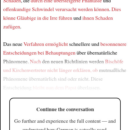
Schäden
, die
durch eine übersteigerte Phantasie
und
offenkundige Schwindel
verursacht werden können
.
Dies
könne
Gläubige
in die Irre führen
und
ihnen Schaden
zufügen
.
Das neue
Verfahren
ermöglicht
schnellere und
besonnenere
Entscheidungen
bei Behauptungen
über übernatürliche
Phänomene.
Nach
den neuen Richtlinien werden
Bischöfe
und Kirchenvertreter
nicht länger erklären, ob
mutmaßliche
Phänomene übernatürlich sind oder nicht. Diese
Entscheidung
bleibt
nun
dem Papst
überlassen.
Continue the conversation
Go further and experience the full content — and
understand how German is actually used.