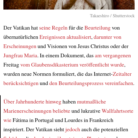
Takaeshiro / Shutterstock
Der Vatikan hat
seine Regeln
für die
Beurteilung
von
übernatürlichen
Ereignissen
aktualisiert
,
darunter von
Erscheinungen
und Visionen von Jesus Christus oder der
Jungfrau Maria
. In einem Dokument, das
am vergangenen
Freitag
vom Glaubensdikasterium
veröffentlicht wurde
,
wurden neue Normen formuliert, die das Internet-
Zeitalter
berücksichtigen
und
den Beurteilungsprozess vereinfachen
.
Über Jahrhunderte hinweg
haben
mutmaßliche
Marienerscheinungen
beliebte
und lukrative
Wallfahrtsorte
Article
wie
Fátima in Portugal und Lourdes in Frankreich
inspiriert. Der Vatikan sieht
jedoch
auch die potenziellen