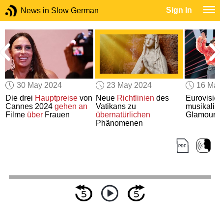
Sign In
News in Slow German
30 May 2024
23 May 2024
16 Ma
Die drei
Hauptpreise
von
Neue
Richtlinien
des
Eurovisi
Cannes 2024
gehen an
Vatikans zu
musikalis
s
Filme
über
Frauen
übernatürlichen
Glamour u
Phänomenen