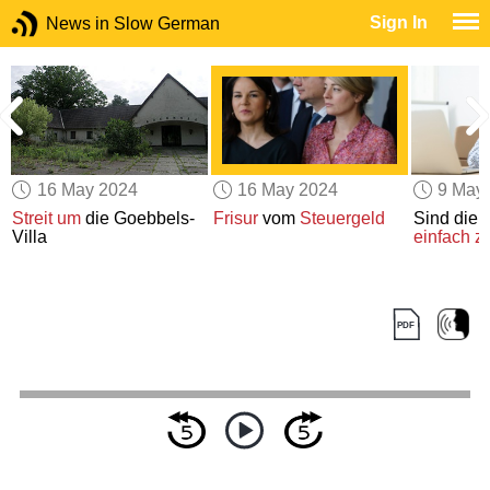
Sign In
News in Slow German
16 May 2024
16 May 2024
9 May
Streit um
die Goebbels-
Frisur
vom
Steuergeld
Sind die 
Villa
einfach zu