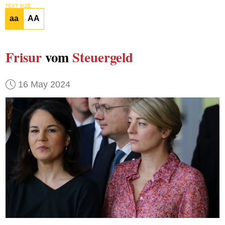
TEXT SIZE
aa
AA
Frisur
vom
Steuergeld
16 May 2024